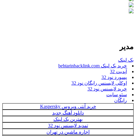
مدیر
بک لینک
خرید بک لینک behtarinbacklink.com
آپدیت 32
پسورد نود 32
اوکلی لایسنس رایگان نود 32
خرید لایسنس نود 32
سئو سایت
رایگان
خرید آنتی ویروس Kaspersky
دانلود آهنگ جدید
بهترین بک لینک
تمدید لایسنس نود 32
اجاره ماشین در تهران