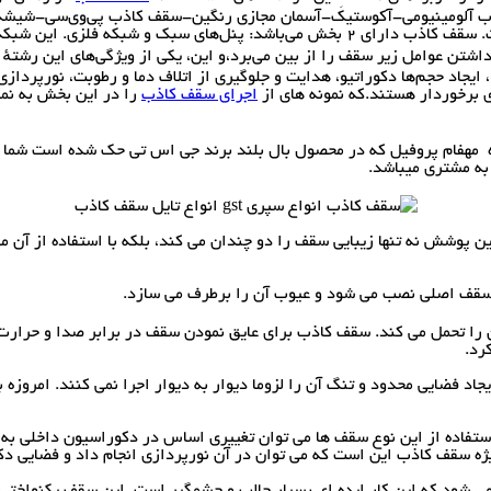
اند به‌ صورت ( سقف کاذب گچی با روکش pvc- سقف کاذب آلومینیومی-آکوستیک-آسمان مجازی رنگین-سق
تن عوامل زیر سقف را از بین می‌برد،و این، یکی از ویژگی‌های این رشتهٔ
یجاد حجم‌ها دکوراتیو، هدایت و جلوگیری از اتلاف دما و رطوبت، نورپرداز
ی برخوردار هستند.که نمونه های از
اجرای سقف کاذب
را در این بخش به نم
به مشتری میباشد.
پوشش نه تنها زیبایی سقف را دو چندان می کند، بلکه با استفاده از آن
سقف اصلی نصب می شود و عیوب آن را برطرف می سازد.
را تحمل می کند. سقف کاذب برای عایق نمودن سقف در برابر صدا و حرارت
رد.
اد فضایی محدود و تنگ آن را لزوما دیوار به دیوار اجرا نمی کنند. امروزه
تفاده از این نوع سقف ها می توان تغییری اساس در دکوراسیون داخلی به و
ویژه سقف کاذب این است که می توان در آن نورپردازی انجام داد و فضایی د
 می شود که این کار ایده ای بسیار جالب و چشمگیر است. این سقف یکنواختی 