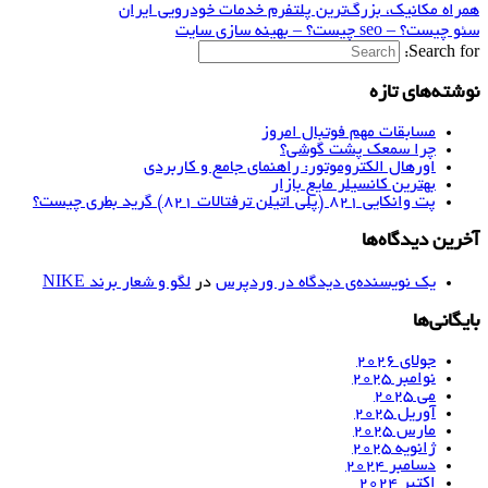
همراه مکانیک، بزرگ‌ترین پلتفرم خدمات خودرویی ایران
سئو چیست؟ – seo چیست؟ – بهینه سازی سایت
Search for:
نوشته‌های تازه
مسابقات مهم فوتبال امروز
چرا سمعک پشت گوشی؟
اورهال الکتروموتور: راهنمای جامع و کاربردی
بهترین کانسیلر مایع بازار
پت وانکایی ۸۲۱ (پلی اتیلن ترفتالات ۸۲۱) گرید بطری چیست؟
آخرین دیدگاه‌ها
یک نویسنده‌ی دیدگاه در وردپرس
در
لگو و شعار برند NIKE
بایگانی‌ها
جولای 2026
نوامبر 2025
می 2025
آوریل 2025
مارس 2025
ژانویه 2025
دسامبر 2024
اکتبر 2024