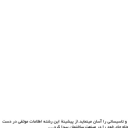
 تاسیساتی را آسان مینماید.از پیشینهٔ این رشته اطلاعات موثقی در دست
تاه جای خود را در صنعت ساختمان پیدا کرد….