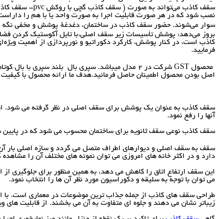
سقف کاذب می‌تو
سوار می‌شوند. حضور سقف کاذب در ساختمان، دغدغهٔ پوشش و مخفی نگه داش
بروز می‌دهد: پوشش تأسیسات زیر سقف اصلی،با تایل آکوستیک کردن فضا، ا
کاذب است، در کنار پوشش، کارکرد دکوراتیو و نورپردازی از اهمیت ویژه‌ا
فرمایید.
اصل بودن محصول اطمینان حاصل فرمائید.هدف ما ارائه محصول با کیفیت 
سقف کاذب به عنوان یک پوشش برای سقف اصلی در نظر گرفته می شود. این 
آنها را رفع نمود.
سقف کاذب نوعی سقف ثانویه برای ساختمان محسوب می شود که در پایین 
سقف به سقف اصلی و دیوارهای اطراف متصل می گردد و سازه اصلی بار آن 
دارد و در اکثر خانه های امروزی می توان نمونه های مختلف آن را مشاهده ک
این سقف ارتفاع اتاق را کاهش می دهد، به همین منظور برای جلوگیری از ایج
می توان با توجه به سلیقه و دکوراسیون مورد نظر آن ها را انتخاب نمود.
طراحی سقف های کاذب از جمله جذاب ترین موضوعات در معماری است. با اس
زیباتر نشان می دهند و جلوه ای متفاوت به آن می بخشند. از قابلیت های 
گاهی
سقف کاذب
برای تاکید بر یک نقطه از منزل مانند میز نهارخوری اجرا