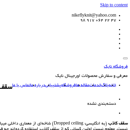
Skip to content
nikeflyknit@yahoo.com
47 22 064 917 98
فروشگاه نایک
معرفی و سفارش محصولات اورجینال نایک
خانه
بلاگ
خدمات
مقاله ها
فروشگاه
پشتیبانی
درباره ما
تماس با ما
سقف 
دسته‌بندی نشده
سقف کاذب
(به انگلیسی:
Dropped ceiling
) شاخه‌ای از معماری داخلی می
نیست. معلوم نیست اولین کسانی که از
سقف کاذب
استفاده کرده‌اند چه‌ ق