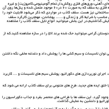
ف کاذب پی‌وی‌سی-شیشه‌ای-آهنی-ورق‌های فلزی روکش‌دار،تمام آلومینیومی،کامپوزیت) و غیره
نصب شود که در هر صورت قابلیت اجرا به‌ صورت واحد یا با هم را داراست. سقف کاذب دارای 2 بخش می‌باشد: پنل‌های سبک و شبکه فلزی. این شبکه فلزی به سقف که به صورت 60 در60 موجود متصل شده و پنل‌ها روی آن
 ساختمانی نیز هست. سقف کاذب در مواردی که ذکر می‌شود قابلیت خود را
ی مناسب با شرایط کار و زندگی و…… پوشاندن، مهم‌ترین کارکرد سقف
ایش گذاشتیم.در این بخش میتوانید انواع تایل سقف کاذب را مشاهده
محصول GST شرکت در 2 مدل میباشد. سپری بال بلند سپری با بال کوتاه مهفام پروفیل که در محصول بال بلند برند جی اس تی حک شده است شما دوستان گرامی میتوانید‌ حک شده برند gst را در سازه مشاهده کنید.که از
 می توان تاسیسات و سیم کشی ها را پوشش داد و دغدغه مخفی نگه داشتن
، اجرای نورپردازی های دکوراتیو، پوشش سیم های تاسیسات و … کاربرد
 با خلق ایده های جدید، طرح های متنوعی برای سقف کاذب ارائه می شود که
جود آورد. این سقف ها با طراحی های منحصر بفرد و جذاب دکوراسیون را
کوراتیو و دلنشین به نمایش گذاشت.
فضا را از بین می برد و آن را به مرکز توجه تبدیل می کند. از سقف