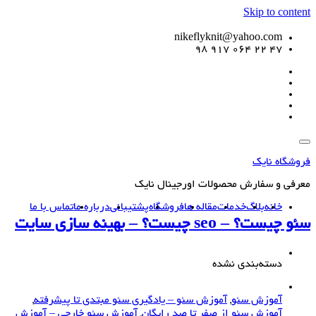
Skip to content
nikeflyknit@yahoo.com
47 22 064 917 98
فروشگاه نایک
معرفی و سفارش محصولات اورجینال نایک
خانه
بلاگ
خدمات
مقاله ها
فروشگاه
پشتیبانی
درباره ما
تماس با ما
سئو چیست؟ – seo چیست؟ – بهینه سازی سایت
دسته‌بندی نشده
آموزش سئو
,
آموزش سئو – یادگیری سئو مبتدی تا پیشرفته
,
آموزش سئو از صفر تا صد رایگان
,
آموزش سئو خارجی – آموزش