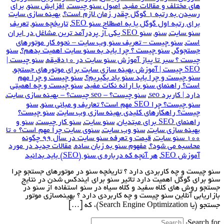
های مختلف و مقالات مفید
,
اصول سئو چیست
,
افزایش سئو
,
برای
رسیدن به رتبه 1 گوگل چقدر زمان لازم است؟
,
بهینه سازی سایت
برای رتبه اول گوگل یا به اصطلاح سئو SEO
,
تاریخچه سئو
,
‎تعریف
سئو سایت
,
سئو
,
سئو SEO یکی از پردرآمد ترین مشاغل در ایران
است
,
سئو چیست – تعریف سئو وب سایت – نحوه کار موتورهای
جستجوگر
,
سئو چیست ؟ چرا باید به سئو سایت اهمیت بدهم؟
,
سئو
چیست ؟ سیر تا پیاز آموزش سئو سایت در 10دقیقه
,
سئو چیست |
SEO چیست | آموزش بهینه سازی سایت برای موتورهای جستجو
,
سئو چیست و چرا باید سئو یاد بگیریم؟
,
سئو چیست و چرا مهم
است؟ راهنمای سئو با ارائه نکات مفید
,
سئو چیست و چه اهمیتی
دارد | کاربرد seo
,
سئو چیست؟ – seo چیست؟ – بهینه سازی سایت
,
سئو چیست؟ چرا SEO مهم است؟ تعاریف و مبانی سئو
,
سئو
چیست؟ راهکارهای کلیدی بهینه سازی وب سایت
,
سئو چیست؟
راهنمای SEO برای مبتدیان
,
سئو سایت
,
سئو کار چیست
,
سئو و
بهینه سازی سایت
,
سئو وب سایت
,
سئوی سایت چرا مهم است؟ 0 تا
100 سئو سایت
,
قیمت و تعرفه سئو سایت در سال 99 چگونه
محاسبه می شود؟
,
مفهوم سئو به زبان ساده
,
مقالات جدید در مورد
آموزش SEO
,
هر آنچه که درباره ی سئو (SEO) باید بدانید
سئو چیست و چه کاربردی دارد ؟ تاریخچه سئو در موتورهای جستجو چرا
سئو برای گوگل اهمیت دارد تاثیر سئو برای ایندکس شدن در نتایج
جستجو روش های کلاه سفید و کلاه سیاه در سئو استفاده از سئو در
بازاریابی آنلاین سئو چیست و چه کاربردی دارد ؟ بهینه‌سازی موتور
جستجو (یا Search Engine Optimization)، که […]
Search for: