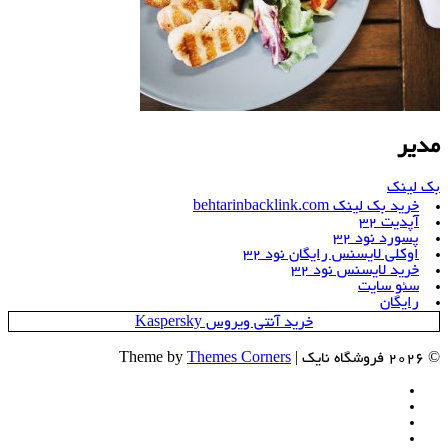
مدیر
بک لینک
خرید بک لینک behtarinbacklink.com
آپدیت 32
پسورد نود 32
اوکلی لایسنس رایگان نود 32
خرید لایسنس نود 32
سئو سایت
رایگان
خرید آنتی ویروس Kaspersky
© 2026 فروشگاه نایک | Theme by
Themes Corners