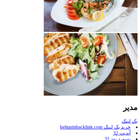
مدیر
بک لینک
خرید بک لینک behtarinbacklink.com
آپدیت 32
پسورد نود 32