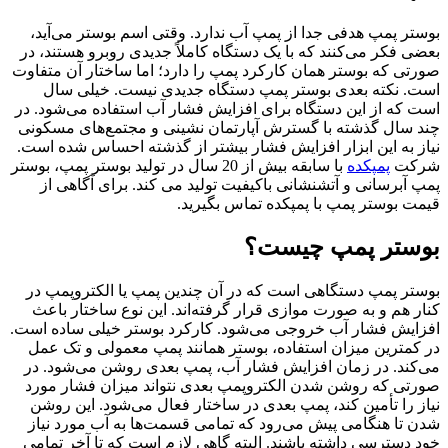
بوستر پمپ هدفی جدا از پمپ آب ندارد. وقتی اسم بوستر می‌آید،
بعضی فکر می‌کنند که با یک دستگاه کاملاً جدیدی روبرو هستند، در
صورتی که بوستر همان کارکرد پمپ را دارد؛ اما ساختار آن متفاوت
است. نکته بعدی بوستر پمپ دستگاه جدیدی نیست. خیلی سال
است که از این دستگاه برای افزایش فشار آب استفاده می‌شود. در
چند سال گذشته با گسترش آپارتمان نشینی و مجتمع‌های مسکونی
نیاز به این ابزار افزایش فشار بیشتر از گذشته احساس شده است.
شرکت
پمپکده
با سابقه بیش از 20 سال در تولید بوستر پمپ، بوستر
پمپ آبرسانی و آتشنشانی باکیفیت تولید می کند. برای آگاهی از
قیمت بوستر پمپ با پمپکده تماس بگیرید.
بوستر پمپ چیست؟
بوستر پمپ دستگاهی است که در آن چندین پمپ یا الکتروپمپ در
کنار هم و به صورت موازی قرار گرفته‌اند. این نوع ساختار باعث
افزایش فشار آب خروجی می‌شود. کارکرد بوستر خیلی ساده است.
در کمترین میزان استفاده، بوستر همانند پمپ معمولی و تک عمل
می‌کند. در زمان افزایش فشار آب، پمپ بعدی روشن می‌شود. در
صورتی که روشن شدن الکتروپمپ بعدی نتواند میزان فشار مورد
نیاز را تأمین کند، پمپ بعدی در ساختار فعال می‌شود. این روشن
شدن تا هنگامی پیش می‌رود که تمامی قسمت‌ها به آب مورد نیاز
خود دسترسی داشته باشند. البته گاهی لازم است که تا آخر تمامی