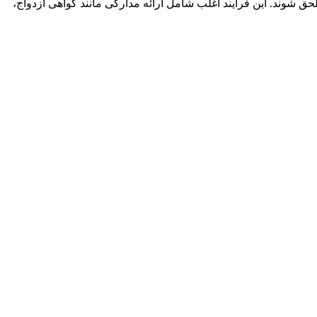
وند. این فرآیند اغلب شامل ارائه مدارکی مانند گواهی ازدواج،