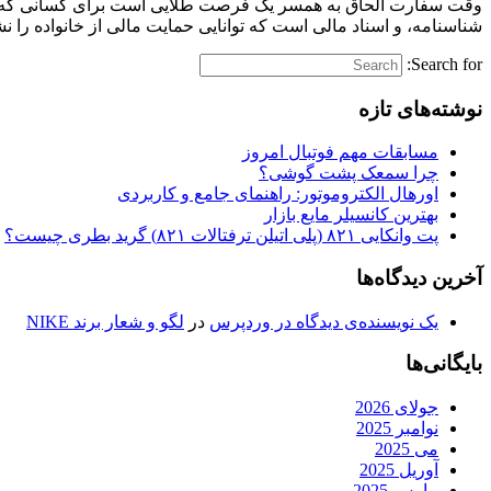
وقت سفارت الحاق به همسر یک فرصت طلایی است برای کسانی که می‌خ
شناسنامه، و اسناد مالی است که توانایی حمایت مالی از خانواده ر
Search for:
نوشته‌های تازه
مسابقات مهم فوتبال امروز
چرا سمعک پشت گوشی؟
اورهال الکتروموتور: راهنمای جامع و کاربردی
بهترین کانسیلر مایع بازار
پت وانکایی ۸۲۱ (پلی اتیلن ترفتالات ۸۲۱) گرید بطری چیست؟
آخرین دیدگاه‌ها
یک نویسنده‌ی دیدگاه در وردپرس
در
لگو و شعار برند NIKE
بایگانی‌ها
جولای 2026
نوامبر 2025
می 2025
آوریل 2025
مارس 2025