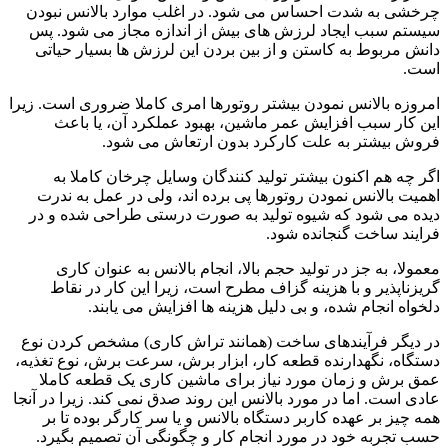
چرخشی به شدت احساس می شود. در اغلب موارد بالانس نبودن
سیستم سبب ایجاد لرزش های بیش از اندازه مجاز می شود. پس
دانش مربوط به کاستن و از بین بردن این لرزش ها بسیار حیاتی
است.
امروزه بالانس نمودن بیشتر روتورها امری کاملا ضروری است. زیرا
این کار سبب افزایش عمر ماشین، بهبود عملکرد آن، یا باعث
فروش بیشتر به علت کارکرد بدون ارتعاش می شود.
اگر چه هم اکنون بیشتر تولید کنندگان وسایل چرخان کاملا به
اهمیت بالانس نمودن روتورها پی برده اند، ولی در عمل به ندرت
دیده می شود که شیوه تولید به صورت درستی طراحی شده و در
فرایند ساخت گنجانده شود.
معمولا، به جز در تولید حجم بالا، انجام بالانس به عنوان کاری
گریزناپذیر و با هزینه گزاف مطرح است، زیرا این کار در نقاط
دلخواه انجام شده، و بی دلیل هزینه ها افزایش می یابند.
در دیگر فرآیندهای ساخت (همانند تراش کاری) مشخص کردن نوع
دستگاه، نگهدارنده قطعه کار، ابزار برش، سرعت برش، نوع تغذیه،
عمق برش و زمان مورد نیاز برای ماشین کاری یک قطعه کاملا
عادی است. اما در مورد بالانس این روند صدق نمی کند. زیرا در آنجا
همه چیز بر عهده کاربر دستگاه بالانس و یا سر کارگر بوده تا بر
حسب تجربه خود در مورد انجام كار و چگونگی آن تصمیم بگیرد.