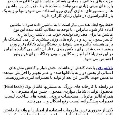
مزیت های مختلف و معایبی هستند. ماشین های یاتاقان سخت در
بازه های وزنی زیادی می توانند استفاده شوند ، زیرا در این ماشین
ها از سنسورهای اندازی گیری نیرو استفاده می شودو تنها نیاز به یک
بار کالیبراسیون در طول زمان کارکرد دارند.
فقط پنج ابعاد هندسی نیاز است تا به ماشین داده شود تا ماشین
آماده کار شود. بنابراین ، با توجه به مطالب گفته شده این نوع
ماشین ها برای مصارف تولیدی خوب می باشند زیرا نیاز به
کالیبراسیون ندارند و در بازه های وزنی بیشتری کار می کنند.(یک بار
برای همیشه کالیبره می شوند( در دستگاه های یاتاقان نرم وزن
روتور نصب شده برای بالانس روی رفتار آن تاثیر می گذارد بنابراین
در این نوع یاتاقانها نیاز به کالیبراسیون جداگانه برای هر روتور
احساس می شود.
بالانس فن
باعث کاهش ارتعاشات بخش دوار و کاهش تنش های
اعمالی از بخش دوار به یاتاقانها شده و عمر تجهیز را افزایش میدهد.
به همین جهت بالانس فن بعد از تولید یا تعمیرات امری ضروریست.
در رابطه با کارخانه های بزرگ، به مشتریها فاینال بوک (Final book)
محصول تولیدی شامل مواردی همچون: جنس مواد مصرفی به
همراه آنالیز ماتریال، مشخصات برودتی، نقشه های ساخت، لیست
تعمیرات پیشگیرانه، لیست رفع اشکال و… می باشد
یکی از ضروری ترین ملزومات استفاده از ایمپلر یا پروانه ها، داشتن
دانش بالانس و ارتعاشات آنها می باشد. وجود ارتعاشات در یک جسم