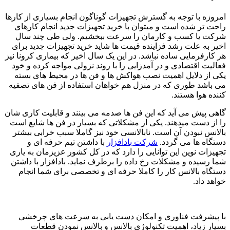
امروزه با توجه به گسترش تجهیزات گوناگون انجام بسیاری از کارها
راحت تر شده است و میتوان با خرید تجهیزات جدید انجام کارهای
شرکت یا کسب و کارمان را سرعت ببخشیم. ولی طی چند سال
اخیر به علت رشد فزاینده قیمت ها شاید خرید تجهیزات جدید برای
هر کارفرمایی ساده نباشد. در این یک سال اخیر که بیماری کرونا نیز
فعالیت اقتصادی و در آمدزایی را با روند نزولی مواجه کرده و خود
یکی از دلایل اهمیت نصب هواکش ها و فن ها در محیط های بسته
می باشد طوری که در منزل هم خواهان استفاده از فن های تصفیه
کننده هوا هستند.
گاهی پیش می آید که این فن ها صدمه می بینند و قابلیت کاری شان
را از دست میدهند. یکی از مشکلاتی که بسیار در فن ها شایع است
بالانس نبودن آن است. نابالانسی خود نیز گاملا سبب خرابی بیشتر
دستگاه ها می گردد.
شرکت بادافزار
با داشتن تیم حرفه ای و
تجهیزات نوین این توانایی را دارد که در کل کشور عزیزمان به یاری
شما رسیده و مشکلات رخ داده را برطرف نماید. بادافزار با داشتن
دستگاه بالانس کار را کاملا حرفه ای و تخصصی برای شما انجام
خواهد داد.
با پیشرفت فناوری و امکان دست یابی به سرعت های چرخشی
بسیار زیاد، اهمیت تکنولوژی بالانس و بالانس نمودن قطعات