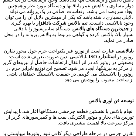
دوار مساوی با کاهش عمر یاتاقانها و دستگاه مورد نظر و همچنین
ایجاد سروصدا می باشد. ارتعاشات اضافی در یک پروانه می تواند
دلایلی بسیاری داشته باشد که یکی از مهمترین دلایل آن را می توان
وجود نابالانسی دانست. تیم
بالانس شرکت بادافزار
با بهره گیری
از
جدیدترین دستگاه های بالانس
دستگاه سانتریفیوژ را با دقتی
بسیار بالا، بالانس کرده و گواهی مربوط به بالانس پروانه را در محل
صادر می نماید.
نابالانسی
عبارت است از توزیع غیر یکنواخت جرم حول محور تقارن
روتور.در
استاندارد
ISO
نابالانسی بدین صورت تعریف شده است:
وضعیتی در روتور که در اثر انتقال ارتعاشات حاصل از نیروهای گریز
از مرکز به بیرینگها، ایجاد می‌شود. تصحیح این توزیع نابرابر جرم در
روتور را بالانسینگ می گوییم. در حقیقت بالانسینگ خطاهای ناشی
از ساخت معیوب را پوشش می دهد.
توسعه فن اوری بالانس
انجام بالانس با نخستین قطعه چرخشی دستگاهها اغاز شد.با پیدایش
توربین های بخار و موتور الکتریکی پمپ ها و کمپرسورهای گریز از
مرکز سرعت بالا اهمیت بیشتری یافت.
تقارن جرمی در مرحله طراحی دیگر کافی نبود روتورها میبایستی با