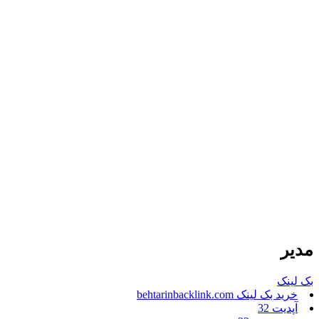
مدیر
بک لینک
خرید بک لینک behtarinbacklink.com
آپدیت 32