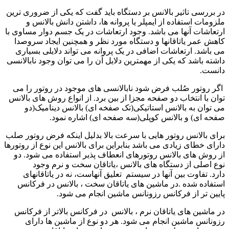
در بررسی تاثیر بالانس بر دستگاه باید گفت که یکی از ضروری ترین
ملزومات استفاده از ایمپلر یا پروانه ها، داشتن دانش بالانس و
ارتعاشات آنها می باشد. وجود ارتعاشات در یک جسم دوار مساوی با
کاهش عمر یاتاقانها و دستگاه مورد نظر و همچنین ایجاد سروصدا
می باشد. ارتعاشات اضافی در یک پروانه می تواند دلایلی بسیاری
داشته باشد که یکی از مهمترین دلایل آن را می توان وجود نابالانسی
دانست.
اگر روتور صُلب فرض شود نابالانسی های موجود در روتور را می
توان با انتخاب دو صفحه مجزا از بین برد. از انواع روش های بالانس
می توان به بالانس استاتیکی(تک صفخه ای) بالانس دینامیک(دو
صفحه ای) و بالانس کوپلی(سه صفحه ای) اشاره نمود.
برای بالانس روتور هایی با سرعت بالا بدلیل اینکه فرض روتور صلب
دارای خطای زیادی می باشد بنابراین برای بالانس این نوع از روتورها
از روش های بالانس روتورهای انعطاف پذیر استفاده می شود. دو
نوع اصلی از دستگاه های بالانس ،یاتاقان سخت و نرم وجود
دارد. تفاوت بین آنها در سیستم تعلیق آنهاست، نه در یاتاقانهای
استفاده شده .در ماشین های یاتاقان سخت ، بالانس در فرکانس
پایین تر از فرکانس رزونانس ماشین انجام می شود.
در ماشین های یاتاقان نرم ، بالانس در فرکانس بالاتر از فرکانس
رزونانس ماشین انجام می شود. هر دو نوع از ماشین ها دارای