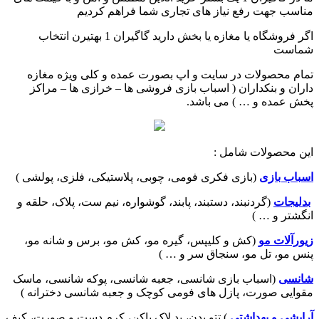
مناسب جهت رفع نیاز های تجاری شما فراهم کردیم
اگر فروشگاه یا مغازه یا بخش دارید گاگیران 1 بهتیرن انتخاب
شماست
تمام محصولات در سایت و اپ بصورت عمده و کلی ویژه مغازه
داران و بنکداران ( اسباب بازی فروشی ها – خرازی ها – مراکز
پخش عمده و … ) می باشد.
این محصولات شامل :
اسباب بازی
(بازی فکری فومی، چوبی، پلاستیکی، فلزی، پولشی )
بدلیجات
(گردنبند، دستبند، پابند، گوشواره، نیم ست، پلاک، حلقه و
انگشتر و … )
زیورآلات مو
(کش و کلیپس، گیره مو، کش مو، برس و شانه مو،
پنس مو، تل مو، سنجاق سر و … )
شانسی
(اسباب بازی شانسی، جعبه شانسی، پوکه شانسی، ماسک
مقوایی صورت، پازل های فومی کوچک و جعبه شانسی دخترانه )
آرایشی و بهداشتی
) تتو بدن، پد لاک پاکن، کرم دست و صورت، کیف