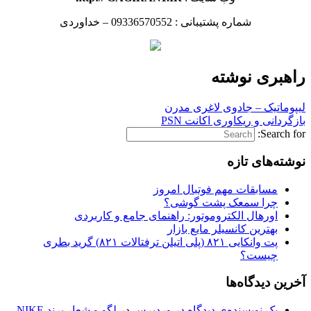
شماره پشتیبانی : 09336570552 – خداوردی
راهبری نوشته
لیپوماتیک – جادوی لاغری مدرن
بازگردانی و ریکاوری اکانت PSN
Search for:
نوشته‌های تازه
مسابقات مهم فوتبال امروز
چرا سمعک پشت گوشی؟
اورهال الکتروموتور: راهنمای جامع و کاربردی
بهترین کانسیلر مایع بازار
پت وانکایی ۸۲۱ (پلی اتیلن ترفتالات ۸۲۱) گرید بطری
چیست؟
آخرین دیدگاه‌ها
یک نویسنده‌ی دیدگاه در وردپرس
در
لگو و شعار برند NIKE