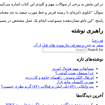
در این بخش به برخی از سوالات مهم و کلیدی این کتاب اشاره می‌کنیم
سوال: “تابلوی دایره‌ای با زمینه قرمز و خط مورب سفید به چه معنا
پاسخ: “این تابلو نشان‌دهنده ممنوعیت انجام یک عمل مشخص در مسی
راهبری نوشته
قد دخیا
سفر به چین و معرفی نیازمندی های قبل از آن
Search for:
نوشته‌های تازه
مسابقات مهم فوتبال امروز
چرا سمعک پشت گوشی؟
اورهال الکتروموتور: راهنمای جامع و کاربردی
بهترین کانسیلر مایع بازار
پت وانکایی ۸۲۱ (پلی اتیلن ترفتالات ۸۲۱) گرید بطری چیست؟
آخرین دیدگاه‌ها
یک نویسنده‌ی دیدگاه در وردپرس
در
لگو و شعار برند NIKE