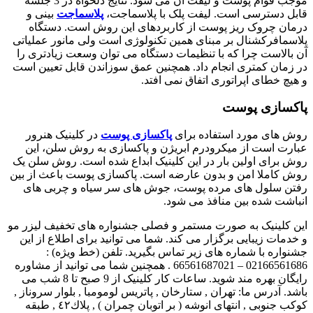
موجب قوام پوست و لیفت آن می شود. نتایج دلخواه در 3 جلسه
قابل دسترسی است. لیفت پلک با پلاسماجت،
پلاسماجت
بینی و
درمان چروک ریز پوست از کاربردهای این روش است. دستگاه
پلاسمافرکشنال بر مبنای همین تکنولوژی است ولی مانور عملیاتی
آن بالاست چرا که با تنظیمات دستگاه می توان وسعت زیادتری را
در زمان کمتری انجام داد. همچنین عمق سوزاندن قابل تعیین است
و هیچ خطای اپراتوری اتفاق نمی افتد.
پاکسازی پوست
روش های مورد استفاده برای
پاکسازی پوست
در کلینیک هنرور
عبارت است از میکرودرم ابریژن و پاکسازی به روش سلن، این
روش برای اولین بار در این کلینیک ابداع شده است. روش سلن یک
روش کاملا امن و بدون عارضه است. پاکسازی پوست باعث از بین
رفتن سلول های مرده پوست، جوش های سر سیاه و چربی های
انباشت شده بین منافذ می شود.
این کلینیک به صورت مستمر و فصلی جشنواره های تخفیف لیزر مو
و خدمات زیبایی برگزار می کند. شما می توانید برای اطلاع از این
جشنواره با شماره های زیر تماس بگیرید. تلفن (خط ویژه) :
02166561686 – 66561687021 . همچنین شما می توانید از مشاوره
رایگان بهره مند شوید. ساعات کار کلینیک از 9 صبح تا 8 شب می
باشد. آدرس ما: تهران , ستارخان , پاتريس لومومبا , بلوار سروناز ,
كوكب جنوبى , انتهاى انوشه ( بر اتوبان چمران ) , پلاك٤٢ , طبقه