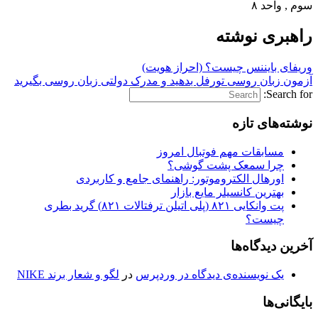
سوم , واحد ٨
راهبری نوشته
وریفای بایننس چیست؟ (احراز هویت)
آزمون زبان روسی تورفل بدهید و مدرک دولتی زبان روسی بگیرید
Search for:
نوشته‌های تازه
مسابقات مهم فوتبال امروز
چرا سمعک پشت گوشی؟
اورهال الکتروموتور: راهنمای جامع و کاربردی
بهترین کانسیلر مایع بازار
پت وانکایی ۸۲۱ (پلی اتیلن ترفتالات ۸۲۱) گرید بطری
چیست؟
آخرین دیدگاه‌ها
یک نویسنده‌ی دیدگاه در وردپرس
در
لگو و شعار برند NIKE
بایگانی‌ها