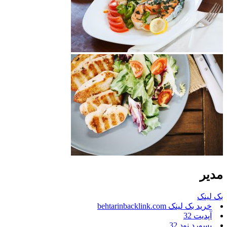
مدیر
بک لینک
خرید بک لینک behtarinbacklink.com
آپدیت 32
پسورد نود 32