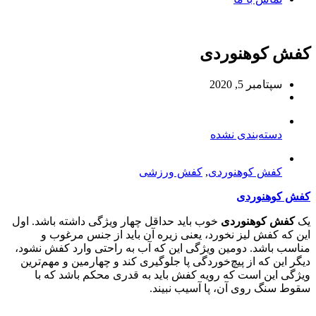
کفش کوهنوردی
سپتامبر 5, 2020
دسته‌بندی نشده
کفش کوهنوردی
,
کفش ورزشی
کفش کوهنوردی
يک
کفش کوهنوردی
خوب بايد حداقل چهار ويژگی داشته باشد. اول
اين که کفش ليز نخورد، يعنی زيره آن بايد از جنس مرغوب و
مناسب باشد. دومين ويژگی اين که آب به راحتی وارد کفش نشود،
ديگر اين که از پيچ‌خوردگی پا جلوگيری کند و چهارمين و مهم‌ترين
ويژگی اين است که رويه کفش بايد به قدری محکم باشد که با
سقوط سنگ روی آن، پا آسیب نبیند.