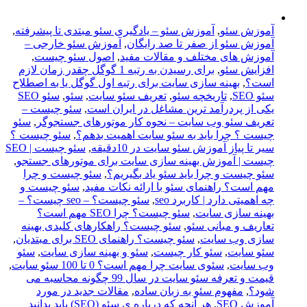
آموزش سئو
,
آموزش سئو – یادگیری سئو مبتدی تا پیشرفته
,
آموزش سئو از صفر تا صد رایگان
,
آموزش سئو خارجی –
آموزش های مختلف و مقالات مفید
,
اصول سئو چیست
,
افزایش سئو
,
برای رسیدن به رتبه 1 گوگل چقدر زمان لازم
است؟
,
بهینه سازی سایت برای رتبه اول گوگل یا به اصطلاح
سئو SEO
,
تاریخچه سئو
,
,
سئو
,
سئو SEO
یکی از پردرآمد ترین مشاغل در ایران است
,
سئو چیست –
تعریف سئو وب سایت – نحوه کار موتورهای جستجوگر
,
سئو
چیست ؟ چرا باید به سئو سایت اهمیت بدهم؟
,
سئو چیست ؟
سیر تا پیاز آموزش سئو سایت در 10دقیقه
,
سئو چیست | SEO
چیست | آموزش بهینه سازی سایت برای موتورهای جستجو
,
سئو چیست و چرا باید سئو یاد بگیریم؟
,
سئو چیست و چرا
مهم است؟ راهنمای سئو با ارائه نکات مفید
,
سئو چیست و
چه اهمیتی دارد | کاربرد seo
,
سئو چیست؟ – seo چیست؟ –
بهینه سازی سایت
,
سئو چیست؟ چرا SEO مهم است؟
تعاریف و مبانی سئو
,
سئو چیست؟ راهکارهای کلیدی بهینه
سازی وب سایت
,
سئو چیست؟ راهنمای SEO برای مبتدیان
,
سئو سایت
,
سئو کار چیست
,
سئو و بهینه سازی سایت
,
سئو
وب سایت
,
سئوی سایت چرا مهم است؟ 0 تا 100 سئو سایت
,
قیمت و تعرفه سئو سایت در سال 99 چگونه محاسبه می
شود؟
,
مفهوم سئو به زبان ساده
,
مقالات جدید در مورد
آموزش SEO
,
هر آنچه که درباره ی سئو (SEO) باید بدانید