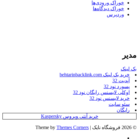
خوراک ورودی‌ها
خوراک دیدگاه‌ها
وردپرس
مدیر
بک لینک
خرید بک لینک behtarinbacklink.com
آپدیت 32
پسورد نود 32
اوکلی لایسنس رایگان نود 32
خرید لایسنس نود 32
سئو سایت
رایگان
خرید آنتی ویروس Kaspersky
© 2026 فروشگاه نایک | Theme by
Themes Corners