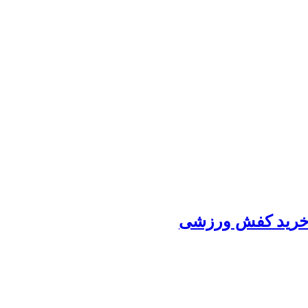
رید کفش ورزشی