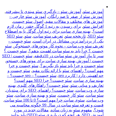
آموزش سئو
,
آموزش سئو – یادگیری سئو مبتدی تا پیشرفته
,
آموزش سئو از صفر تا صد رایگان
,
آموزش سئو خارجی –
آموزش های مختلف و مقالات مفید
,
اصول سئو چیست
,
افزایش سئو
,
برای رسیدن به رتبه 1 گوگل چقدر زمان لازم
است؟
,
بهینه سازی سایت برای رتبه اول گوگل یا به اصطلاح
سئو SEO
,
تاریخچه سئو
,
,
سئو
,
سئو SEO
یکی از پردرآمد ترین مشاغل در ایران است
,
سئو چیست –
تعریف سئو وب سایت – نحوه کار موتورهای جستجوگر
,
سئو
چیست ؟ چرا باید به سئو سایت اهمیت بدهم؟
,
سئو چیست ؟
سیر تا پیاز آموزش سئو سایت در 10دقیقه
,
سئو چیست | SEO
چیست | آموزش بهینه سازی سایت برای موتورهای جستجو
,
سئو چیست و چرا باید سئو یاد بگیریم؟
,
سئو چیست و چرا
مهم است؟ راهنمای سئو با ارائه نکات مفید
,
سئو چیست و
چه اهمیتی دارد | کاربرد seo
,
سئو چیست؟ – seo چیست؟ –
بهینه سازی سایت
,
سئو چیست؟ چرا SEO مهم است؟
تعاریف و مبانی سئو
,
سئو چیست؟ راهکارهای کلیدی بهینه
سازی وب سایت
,
سئو چیست؟ راهنمای SEO برای مبتدیان
,
سئو سایت
,
سئو کار چیست
,
سئو و بهینه سازی سایت
,
سئو
وب سایت
,
سئوی سایت چرا مهم است؟ 0 تا 100 سئو سایت
,
قیمت و تعرفه سئو سایت در سال 99 چگونه محاسبه می
شود؟
,
مفهوم سئو به زبان ساده
,
مقالات جدید در مورد
آموزش SEO
,
هر آنچه که درباره ی سئو (SEO) باید بدانید