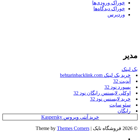
خوراک ورودی‌ها
خوراک دیدگاه‌ها
وردپرس
مدیر
بک لینک
خرید بک لینک behtarinbacklink.com
آپدیت 32
پسورد نود 32
اوکلی لایسنس رایگان نود 32
خرید لایسنس نود 32
سئو سایت
رایگان
خرید آنتی ویروس Kaspersky
© 2026 فروشگاه نایک | Theme by
Themes Corners