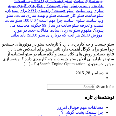
بهینه سازی سایت
,
سئو چیست؟ چرا SEO مهم است؟
تعاریف و مبانی سئو
,
سئو چیست؟ راهکارهای کلیدی بهینه
سازی وب سایت
,
سئو چیست؟ راهنمای SEO برای مبتدیان
,
سئو سایت
,
سئو کار چیست
,
سئو و بهینه سازی سایت
,
سئو
وب سایت
,
سئوی سایت چرا مهم است؟ 0 تا 100 سئو سایت
,
قیمت و تعرفه سئو سایت در سال 99 چگونه محاسبه می
شود؟
,
مفهوم سئو به زبان ساده
,
مقالات جدید در مورد
آموزش SEO
,
هر آنچه که درباره ی سئو (SEO) باید بدانید
سئو چیست و چه کاربردی دارد ؟ تاریخچه سئو در موتورهای جستجو
چرا سئو برای گوگل اهمیت دارد تاثیر سئو برای ایندکس شدن در
نتایج جستجو روش های کلاه سفید و کلاه سیاه در سئو استفاده از
سئو در بازاریابی آنلاین سئو چیست و چه کاربردی دارد ؟ بهینه‌سازی
موتور جستجو (یا Search Engine Optimization)، که […]
دسامبر 28, 2015
Search for:
نوشته‌های تازه
مسابقات مهم فوتبال امروز
چرا سمعک پشت گوشی؟