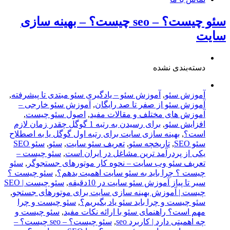
سئو چیست؟ – seo چیست؟ – بهینه سازی
سایت
دسته‌بندی نشده
آموزش سئو
,
آموزش سئو – یادگیری سئو مبتدی تا پیشرفته
,
آموزش سئو از صفر تا صد رایگان
,
آموزش سئو خارجی –
آموزش های مختلف و مقالات مفید
,
اصول سئو چیست
,
افزایش سئو
,
برای رسیدن به رتبه 1 گوگل چقدر زمان لازم
است؟
,
بهینه سازی سایت برای رتبه اول گوگل یا به اصطلاح
سئو SEO
,
تاریخچه سئو
,
,
سئو
,
سئو SEO
یکی از پردرآمد ترین مشاغل در ایران است
,
سئو چیست –
تعریف سئو وب سایت – نحوه کار موتورهای جستجوگر
,
سئو
چیست ؟ چرا باید به سئو سایت اهمیت بدهم؟
,
سئو چیست ؟
سیر تا پیاز آموزش سئو سایت در 10دقیقه
,
سئو چیست | SEO
چیست | آموزش بهینه سازی سایت برای موتورهای جستجو
,
سئو چیست و چرا باید سئو یاد بگیریم؟
,
سئو چیست و چرا
مهم است؟ راهنمای سئو با ارائه نکات مفید
,
سئو چیست و
چه اهمیتی دارد | کاربرد seo
,
سئو چیست؟ – seo چیست؟ –