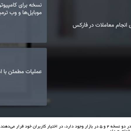
، متاتریدر را که امروزه در دو نسخه 4 و 5 در بازار وجود دارد، در اختیار کار