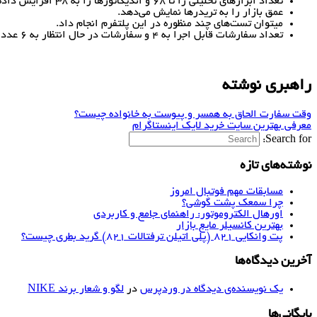
تعداد ابزارهای تحلیلی را تا 68 و اندیکاتورها را به 38 افزایش داده است.
عمق بازار را به تریدرها نمایش می‌دهد.
میتوان تست‌های چند منظوره در این پلتفرم انجام داد.
تعداد سفارشات قابل اجرا به 4 و سفارشات در حال انتظار به 6 عدد تغییر کرده است.
راهبری نوشته
وقت سفارت الحاق به همسر و پیوست به خانواده چیست؟
معرفی بهترین سایت خرید لایک اینستاگرام
Search for:
نوشته‌های تازه
مسابقات مهم فوتبال امروز
چرا سمعک پشت گوشی؟
اورهال الکتروموتور: راهنمای جامع و کاربردی
بهترین کانسیلر مایع بازار
پت وانکایی ۸۲۱ (پلی اتیلن ترفتالات ۸۲۱) گرید بطری چیست؟
آخرین دیدگاه‌ها
یک نویسنده‌ی دیدگاه در وردپرس
در
لگو و شعار برند NIKE
بایگانی‌ها