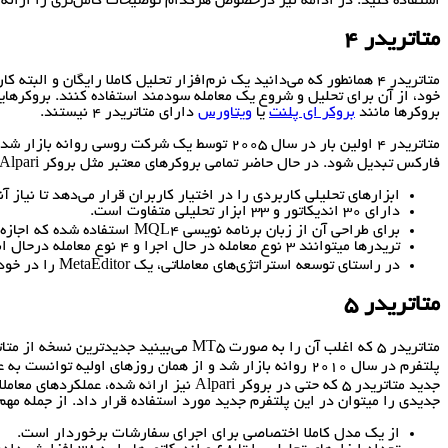
استفاده کنید. در ادامه نیز درخصوص هرکدام توضیحات کامل‌تری را ارائه 
متاتریدر ۴
متاتریدر 4 همانطور که می‌دانید یک نرم‌افزار تحلیل کاملا رایگان و
بروکرها مانند
بروکر ای پلنت
یا
ویتاورس
دارای متاتریدر ۴ نیستند.
متاتریدر 4 اولین بار در سال 2005 توسط یک شر
فارکس تبدیل شود. در حال حاضر تمامی بروکرهای معتبر مثل بروکر Alpari این پلتفرم را به کاربران خود ارائه می‌دهند. از جمله شاخص‌ترین ویژگی‌های آن هم میتوان به موارد زیر اشاره کرد:
ابزارهای تحلیلی کاربردی را در اختیار کاربران قرار می‌دهد تا نیاز 
دارای 30 اندیکاتور و 33 ابزار تحلیلی متفاوت است.
برای طراحی آن از زبان برنامه نویسی MQL4 استفاده شده که اجازه می‌دهد سرمایه‌گذاران اسکریپت‌ها، ادوایزرها و اندیکاتورهای مدنظرشان را به آن اضافه نمایند.
تریدرها میتوانند 3 نوع معامله در حال اجرا و 4 نوع معامله درحال انتظار را در آن انجام دهند.
در راستای توسعه استراتژی‌های معاملاتی، یک MetaEditor را در خود جای داده است.
متاتریدر ۵
جدیدی را میتوان در این پلتفرم جدید مورد استفاده قرار داد. از جمله مهم‌
از یک مدل کاملا اختصاصی برای اجرای سفارشات برخوردار است.