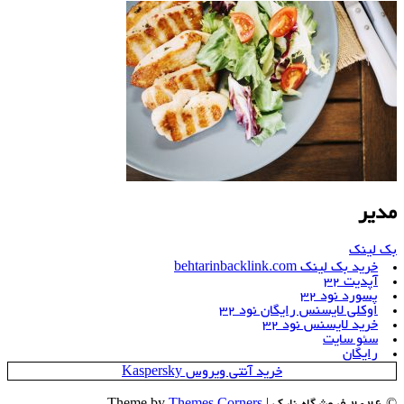
مدیر
بک لینک
خرید بک لینک behtarinbacklink.com
آپدیت 32
پسورد نود 32
اوکلی لایسنس رایگان نود 32
خرید لایسنس نود 32
سئو سایت
رایگان
خرید آنتی ویروس Kaspersky