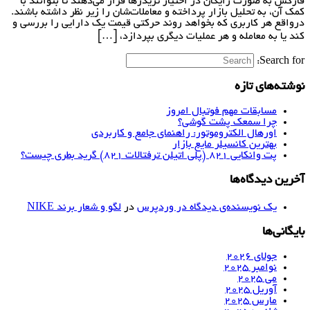
فارکس به صورت رایگان در اختیار تریدرها قرار می‌دهند تا بتوانند با
کمک آن، به تحلیل بازار پرداخته و معاملات‌شان را زیر نظر داشته باشند.
درواقع هر کاربری که بخواهد روند حرکتی قیمت یک دارایی را بررسی و
کند یا به معامله و هر عملیات دیگری بپردازد، […]
Search for:
نوشته‌های تازه
مسابقات مهم فوتبال امروز
چرا سمعک پشت گوشی؟
اورهال الکتروموتور: راهنمای جامع و کاربردی
بهترین کانسیلر مایع بازار
پت وانکایی ۸۲۱ (پلی اتیلن ترفتالات ۸۲۱) گرید بطری چیست؟
آخرین دیدگاه‌ها
یک نویسنده‌ی دیدگاه در وردپرس
در
لگو و شعار برند NIKE
بایگانی‌ها
جولای 2026
نوامبر 2025
می 2025
آوریل 2025
مارس 2025