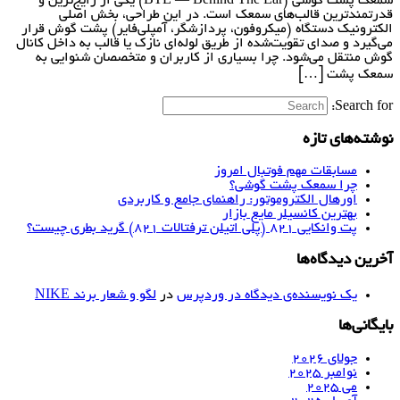
سمعک پشت گوشی (BTE — Behind The Ear) یکی از رایج‌ترین و
قدرتمندترین قالب‌های سمعک است. در این طراحی، بخش اصلی
الکترونیک دستگاه (میکروفون، پردازشگر، آمپلی‌فایر) پشت گوش قرار
می‌گیرد و صدای تقویت‌شده از طریق لوله‌ای نازک یا قالب به داخل کانال
گوش منتقل می‌شود. چرا بسیاری از کاربران و متخصصان شنوایی به
سمعک پشت […]
Search for:
نوشته‌های تازه
مسابقات مهم فوتبال امروز
چرا سمعک پشت گوشی؟
اورهال الکتروموتور: راهنمای جامع و کاربردی
بهترین کانسیلر مایع بازار
پت وانکایی ۸۲۱ (پلی اتیلن ترفتالات ۸۲۱) گرید بطری چیست؟
آخرین دیدگاه‌ها
یک نویسنده‌ی دیدگاه در وردپرس
در
لگو و شعار برند NIKE
بایگانی‌ها
جولای 2026
نوامبر 2025
می 2025