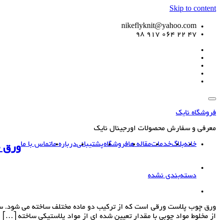
Skip to content
nikeflyknit@yahoo.com
47 22 064 917 98
فروشگاه نایک
معرفی و سفارش محصولات اورجینال نایک
خانه
بلاگ
خدمات
مقاله ها
فروشگاه
پشتیبانی
درباره ما
تماس با ما
ورق 
دسته‌بندی نشده
ورق چوب پلاست ورقی است که از ترکیب دو ماده مختلف ساخته می شود. س
از مخلوط مواد چوبی با مقدار تعیین شده ای از مواد پلاستیکی ساخته […]