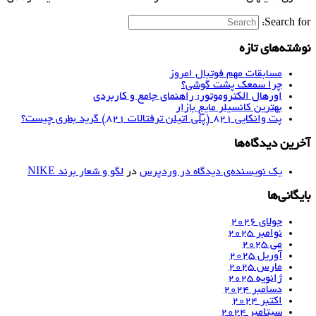
Search for:
نوشته‌های تازه
مسابقات مهم فوتبال امروز
چرا سمعک پشت گوشی؟
اورهال الکتروموتور: راهنمای جامع و کاربردی
بهترین کانسیلر مایع بازار
پت وانکایی ۸۲۱ (پلی اتیلن ترفتالات ۸۲۱) گرید بطری چیست؟
آخرین دیدگاه‌ها
یک نویسنده‌ی دیدگاه در وردپرس
در
لگو و شعار برند NIKE
بایگانی‌ها
جولای 2026
نوامبر 2025
می 2025
آوریل 2025
مارس 2025
ژانویه 2025
دسامبر 2024
اکتبر 2024
سپتامبر 2024