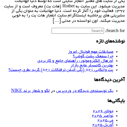
یکی از سایت های معتبر انفجار سایتی است که توسط دنیا جهانبخت
مدیریت میشود. این سایت به Hotbet (هات بت) معروف است و از سایت
1397 فعالیت خود را آغاز کرده است. دنیا جهانبخت به عنوان یکی از
سلبریتی های پرحاشیه اینستاگرام سایت انفجار هات بت را به خوبی
مدیریت میکند. اون توانسته در مدتی […]
Search for:
نوشته‌های تازه
مسابقات مهم فوتبال امروز
چرا سمعک پشت گوشی؟
اورهال الکتروموتور: راهنمای جامع و کاربردی
بهترین کانسیلر مایع بازار
پت وانکایی ۸۲۱ (پلی اتیلن ترفتالات ۸۲۱) گرید بطری چیست؟
آخرین دیدگاه‌ها
یک نویسنده‌ی دیدگاه در وردپرس
در
لگو و شعار برند NIKE
بایگانی‌ها
جولای 2026
نوامبر 2025
می 2025
آوریل 2025