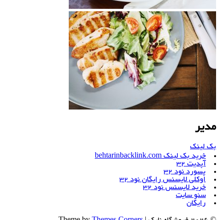
مدیر
بک لینک
خرید بک لینک behtarinbacklink.com
آپدیت 32
پسورد نود 32
اوکلی لایسنس رایگان نود 32
خرید لایسنس نود 32
سئو سایت
رایگان