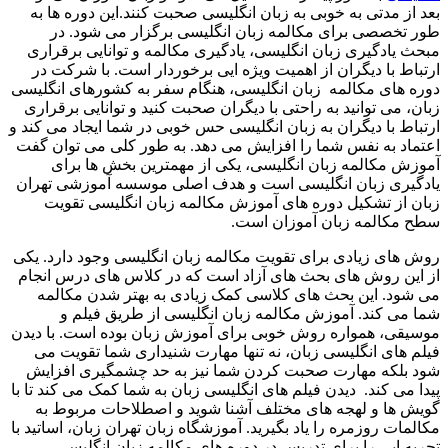
بعد از مدتی به خوبی به زبان انگلیسی صحبت کنند.این دوره ها به
طور تخصصی برای مکالمه زبان انگلیسی برگزار می شود. در
مبحث یادگیری زبان انگلیسی، یادگیری مکالمه و توانایی برقراری
ارتباط با دیگران از اهمیت ویژه ایی برخوردار است. با شرکت در
دوره های مکالمه زبان انگلیسی، هنگام سفر به کشورهای انگلیسی
زبان، می توانید به راحتی با دیگران صحبت کنید و توانایی برقراری
ارتباط با دیگران به زبان انگلیسی حس خوبی در شما ایجاد می کند و
اعتماد به نفس شما را افزایش می دهد. به طور کلی می توان گفت
آموزش مکالمه زبان انگلیسی، یکی از مهمترین بخش ها برای
یادگیری زبان انگلیسی است و هدف اصلی موسسه آموزشی تهران
زبان از تشکیل دوره های آموزش مکالمه زبان انگلیسی تقویت
سطح مکالمه زبان آموزان است.
روش های زیادی برای تقویت مکالمه زبان انگلیسی وجود دارد. یکی
از این روش های بحث های آزاد است که در کلاس های درس انجام
می شود. این بحث های کلاسی کمک زیادی به بهتر شدن مکالمه
شما می کند. آموزش مکالمه زبان انگلیسی از طریق فیلم و
موسیقی، همواره روش خوبی برای آموزش زبان بوده است. با دیدن
فیلم های انگلیسی زبان، نه تنها مهارت شنیداری شما تقویت می
شود بلکه مهارت صحبت کردن شما نیز به حد چشمگیری افزایش
پیدا می کند. دیدن فیلم های انگلیسی زبان به شما کمک می کند تا با
گویش ها و لهجه های مختلف آشنا شوید و اصطلاحات مربوط به
مکالمات روزمره را یاد بگیرید. آموزشگاه زبان تهران زبان، اساتید با
تجربه ایی را برای تدریس در دوره های مکالمه زبان انگلیسی