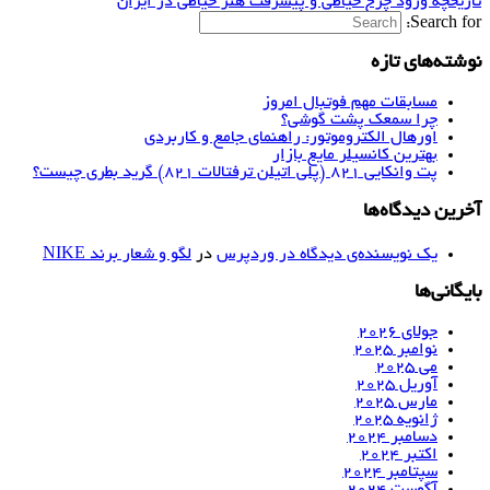
تاریخچه ورود چرخ خیاطی و پیشرفت هنر خیاطی در ایران
Search for:
نوشته‌های تازه
مسابقات مهم فوتبال امروز
چرا سمعک پشت گوشی؟
اورهال الکتروموتور: راهنمای جامع و کاربردی
بهترین کانسیلر مایع بازار
پت وانکایی ۸۲۱ (پلی اتیلن ترفتالات ۸۲۱) گرید بطری چیست؟
آخرین دیدگاه‌ها
یک نویسنده‌ی دیدگاه در وردپرس
در
لگو و شعار برند NIKE
بایگانی‌ها
جولای 2026
نوامبر 2025
می 2025
آوریل 2025
مارس 2025
ژانویه 2025
دسامبر 2024
اکتبر 2024
سپتامبر 2024