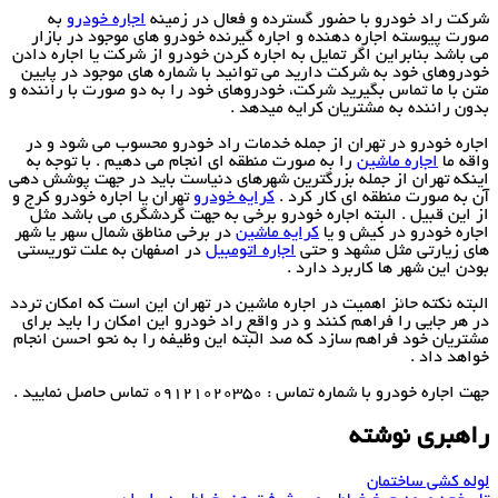
شرکت راد خودرو با حضور گسترده و فعال در زمینه
اجاره خودرو
به
صورت پیوسته اجاره دهنده و اجاره گیرنده خودرو های موجود در بازار
می باشد بنابراین اگر تمایل به اجاره کردن خودرو از شرکت یا اجاره دادن
خودروهای خود به شرکت دارید می توانید با شماره های موجود در پایین
متن با ما تماس بگیرید شرکت، خودروهای خود را به دو صورت با راننده و
بدون راننده به مشتریان کرایه میدهد .
اجاره خودرو در تهران از جمله خدمات راد خودرو محسوب می شود و در
واقه ما
اجاره ماشین
را به صورت منطقه ای انجام می دهیم . با توجه به
اینکه تهران از جمله بزرگترین شهرهای دنیاست باید در جهت پوشش دهی
آن به صورت منطقه ای کار کرد .
کرایه خودرو
تهران یا اجاره خودرو کرج و
از این قبیل . البته اجاره خودرو برخی به جهت گردشگری می باشد مثل
اجاره خودرو در کیش و یا
کرایه ماشین
در برخی مناطق شمال سهر یا شهر
های زیارتی مثل مشهد و حتی
اجاره اتومبیل
در اصفهان به علت توریستی
بودن این شهر ها کاربرد دارد .
البته نکته حائز اهمیت در اجاره ماشین در تهران این است که امکان تردد
در هر جایی را فراهم کنند و در واقع راد خودرو این امکان را باید برای
مشتریان خود فراهم سازد که صد البته این وظیفه را به نحو احسن انجام
خواهد داد .
جهت اجاره خودرو با شماره تماس : 09121020350 تماس حاصل نمایید .
راهبری نوشته
لوله کشی ساختمان