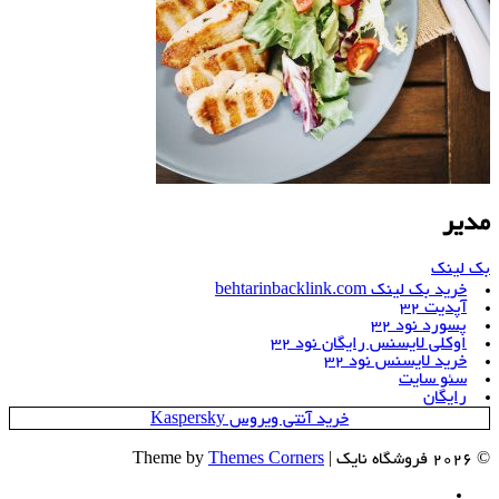
مدیر
بک لینک
خرید بک لینک behtarinbacklink.com
آپدیت 32
پسورد نود 32
اوکلی لایسنس رایگان نود 32
خرید لایسنس نود 32
سئو سایت
رایگان
خرید آنتی ویروس Kaspersky
© 2026 فروشگاه نایک | Theme by
Themes Corners