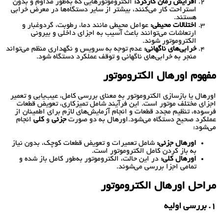
افزایش زمان کارکرد:
الکتروموتورهایی که به‌طور مداوم و بدون
استراحت کار می‌کنند، بیشتر از سایر دستگاه‌ها در معرض خرابی
هستند.
اختلالات محیطی:
عوامل محیطی مانند دما، رطوبت، گردوغبار و
ارتعاشات می‌توانند باعث آسیب به اجزای داخلی و بیرونی
الکتروموتور شوند.
خرابی‌های ناگهانی:
عدم توجه به سرویس و نگهداری منظم می‌تواند
منجر به خرابی‌های ناگهانی و توقف عملکرد دستگاه شود.
مفهوم اورهال الکتروموتور
اورهال یا بازسازی الکتروموتور به معنای بررسی کامل، عیب‌یابی و تعمیر
اجزای مختلف موتور است. این فرآیند شامل تمیزکاری، تعویض قطعات
فرسوده، تنظیم مجدد قطعات و انجام آزمایش‌های لازم برای اطمینان از
عملکرد صحیح دستگاه می‌شود.اورهال به دو صورت
جزئی
و
کلی
انجام
می‌شود:
اورهال جزئی:
شامل تعمیرات و تعویض قطعات کوچک، بدون نیاز
به باز کردن کامل الکتروموتور است.
اورهال کلی:
در این حالت، الکتروموتور به‌طور کامل باز شده و
تمامی اجزا بررسی می‌شوند.
مراحل اورهال الکتروموتور
1. بررسی اولیه