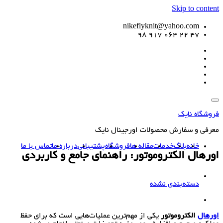
Skip to content
nikeflyknit@yahoo.com
47 22 064 917 98
فروشگاه نایک
معرفی و سفارش محصولات اورجینال نایک
خانه
بلاگ
خدمات
مقاله ها
فروشگاه
پشتیبانی
درباره ما
تماس با ما
اورهال الکتروموتور: راهنمای جامع و کاربردی
دسته‌بندی نشده
اورهال
الکتروموتور
یکی از مهم‌ترین عملیات‌هایی است که برای حفظ