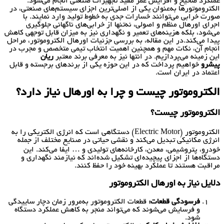
عملکرد صحیح و افزایش عمر مفید تجهیزات صنعتی انجام می‌شود.
الکتروموتورها به‌عنوان یکی از اصلی‌ترین اجزای سیستم‌های صنعتی، در
صورت خرابی می‌توانند خسارات جدی به خطوط تولید وارد نمایند. با
اجرای اورهال منظم و اصولی، نه‌تنها از خرابی‌های ناگهانی جلوگیری
می‌شود، بلکه هزینه‌های تعمیر و نگهداری نیز به میزان قابل توجهی کاهش
پیدا می‌کند.در این مقاله، به بررسی جزئیات اورهال الکتروموتور، مراحل
انجام آن، نکات مهم و همچنین اهمیت انتخاب تیمی متخصص و مجرب در
این زمینه می‌پردازیم. در انتها نیز به معرفی برند معتبر
ریان
پیشرو
خواهیم پرداخت که در این حوزه یکی از برندهای برجسته و قابل
اعتماد در ایران است.
الکتروموتور چیست و چرا به اورهال نیاز دارد؟
الکتروموتور چیست؟
الکتروموتور (Electric Motor) دستگاهی است که انرژی الکتریکی را به
انرژی مکانیکی تبدیل می‌کند و نقشی حیاتی در صنایع مختلف از جمله
خودرو، پتروشیمی، معدن، کارخانه‌های تولیدی و … ایفا می‌کند. این
دستگاه‌ها از اجزای پیچیده‌ای تشکیل شده‌اند که نیازمند نگهداری و
مراقبت هستند تا عملکرد بهینه خود را حفظ کنند.
دلایل نیاز به اورهال الکتروموتور
فرسودگی قطعات:
قطعات الکتروموتور به‌مرور زمان دچار ساییدگی
و فرسایش می‌شوند که می‌تواند منجر به کاهش عملکرد دستگاه
شود.