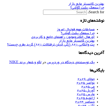
بهترین کانسیلر مایع بازار
چرا سمعک پشت گوشی؟
Search for:
نوشته‌های تازه
مسابقات مهم فوتبال امروز
چرا سمعک پشت گوشی؟
اورهال الکتروموتور: راهنمای جامع و کاربردی
بهترین کانسیلر مایع بازار
پت وانکایی ۸۲۱ (پلی اتیلن ترفتالات ۸۲۱) گرید بطری چیست؟
آخرین دیدگاه‌ها
یک نویسنده‌ی دیدگاه در وردپرس
در
لگو و شعار برند NIKE
بایگانی‌ها
جولای 2026
نوامبر 2025
می 2025
آوریل 2025
مارس 2025
ژانویه 2025
دسامبر 2024
اکتبر 2024