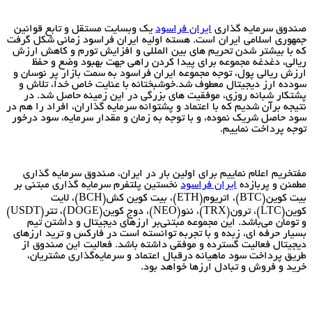
دوق سرمایه گذاری
ایران فراسود
یک وبسایت مستقل و تابع قوانین
هوری اسلامی ایران است. هسته اولیه ایران فراسود زمانی شکل گرفت
 با بیشتر شدن تحریم های بین المللی و افزایش تورم و کاهش ارزش
الی، دغدغه مجموعه برای پیدا کردن راهی جهت بهبود وضع و حفظ
زش ریالی پول، توجه مجموعه ایران فراسود به سمت بازار پر نوسان و
دده ارز دیجیتال معطوف شد.خوشبختانه با عنایت خاص خدا، تلاش و
تکار شبانه روزی، موفقیت های بزرگی در این زمینه حاصل شد. در
یجه برآن شدیم که با اعتماد و پشتوانه سرمایه گذاران، افراد را هم در
د حاصل شریک نموده، و با توجه به زمان و مقدار سرمایه، سود درخور
جه پرداخت نماییم.
تخریم اعلام نماییم برای اولین بار در ایران، صندوق سرمایه گذاری
مئن و پربازده
ایران فراسود
نخستین پلتفرم سرمایه گذاری مبتنی بر
بیت کوین(BTC)، اتریوم(ETH)، بیت کوین کش(BCH)، لایت
کوین(LTC)، ترون(TRX)، نئو(NEO)، دوج کوین(DOGE)، تتر(USDT)
تومان می‌باشد. این مجموعه مبتنی‌بر ارزهای دیجیتال و داشتن تیم
یار حرفه ای، زبده و با تجربه توانسته است در فارکس و ترید ارزهای
جیتال فعالیت گسترده و موفقی داشته باشد. فعالیت این صندوق از
یق پرداخت سود ماهیانه درقبال اعتماد و سرمایه‌گذاری مشتریان،
ید و فروش و تبادل ارزها خواهد بود.