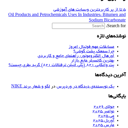
Oil Products and Petrochemicals Uses In Industries: Bitumen a
Sodium Bicarbona
Search f
شته‌های تازه
مسابقات مهم فوتبال امروز
چرا سمعک پشت گوشی؟
اورهال الکتروموتور: راهنمای جامع و کاربردی
بهترین کانسیلر مایع بازار
پت وانکایی ۸۲۱ (پلی اتیلن ترفتالات ۸۲۱) گرید بطری چیست؟
رین دیدگاه‌ها
یک نویسنده‌ی دیدگاه در وردپرس
در
لگو و شعار برند NIKE
یگانی‌ها
جولای 2026
نوامبر 2025
می 2025
آوریل 2025
مارس 2025