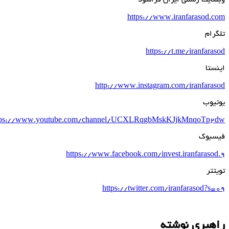
https://www.iranfarasod.c
گرام
https://t.me/iranfaras
نستا
http://www.instagram.com/iranfaras
تیوب
https://www.youtube.com/channel/UCXLRqgbMskKJjkMnqoTp2
سبوک
https://www.facebook.com/invest.iranfarasod
یتتر
https://twitter.com/iranfarasod?s=
هبری نوشته