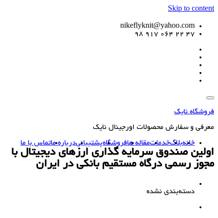
Skip to conte
nikeflyknit@yahoo.com
47 22 064 917 98
وشگاه نایک
رفی و سفارش محصولات اورجینال نایک
خانه
بلاگ
خدمات
مقاله ها
فروشگاه
پشتیبانی
درباره ما
تماس با ما
لین صندوق سرمایه گذاری ارزهای دیجیتال با
وز رسمی درگاه مستقیم بانکی در ایران
دسته‌بندی نشده