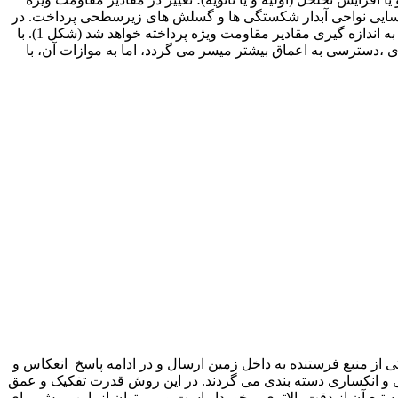
ایی نواحی آبدار شکستگی ها و گسلش های زیرسطحی پرداخت. در
طی این مطالعه همواره با تزریق جریان الکتریکی توسط الکترود های جریان و اندازه گیری مقادیر اختلاف پتانسیل بین الکترود-های پتانسیل، به اندازه گیری مقادیر مقاومت ویژه پرداخته خواهد شد (شکل 1). با
 ،دسترسی به اعماق بیشتر میسر می گردد، اما به موازات آن، با
کی از منبع فرستنده به داخل زمین ارسال و در ادامه پاسخ انعکاس و
سی و انکساری دسته بندی می گردند. در این روش قدرت تفکیک و عمق
ه تبع آن از دقت بالاتری برخوردار است و می توان از این روش برای