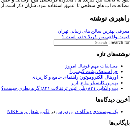
مطالعات آب های سطحی تا عمیق استفاده نمود. شایان ذکر است از ای
راهبری نوشته
معرفی بهترین سالن های زیبایی تهران
قیمت واقعی تور کربلا چقدر است ؟
Search for:
نوشته‌های تازه
مسابقات مهم فوتبال امروز
چرا سمعک پشت گوشی؟
اورهال الکتروموتور: راهنمای جامع و کاربردی
بهترین کانسیلر مایع بازار
پت وانکایی ۸۲۱ (پلی اتیلن ترفتالات ۸۲۱) گرید بطری چیست؟
آخرین دیدگاه‌ها
یک نویسنده‌ی دیدگاه در وردپرس
در
لگو و شعار برند NIKE
بایگانی‌ها