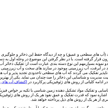
آب های سطحی و عمیق) و چه از دیدگاه حفظ این ذخائر و جلوگیری از
زون قرار گرفته است. با در نظر گرفتن این موضوع در وحله اول به دست
دو نمونه بسیارمهم این نوع دسته بندی عبارت است از: تفکیک ذخائر آب
د در آبرفت، آب زیرزمینی موجود در سازند های سخت و آب زیرزمینی 
د ناپذیر تفکیک می گردند که آب های سطحی تاحدودی تجدید پذیر و آب ه
 مدیریت و شناسایی این ذخائر را صد-چندان می نماید. یکی از بهتری
ادامه کلیاتی از روش های ژئوفیزیکی پرکاربرد در
اکتشاف آب های ز
Geo و Physics تشکیل شده و بیانگر شناسایی و تفکیک مواد تشکیل دهنده زمین شناسی با
ید به این موضوع اشاره نمود که قدرت تفکیک و عمق نفوذ هر یک از روش های 
ی از هر یک از روش های ذیل پرداخته خواهد شد.
خته می گردد. با توجه به این موضوع که با آب دار شدن یک محیط و یا ا