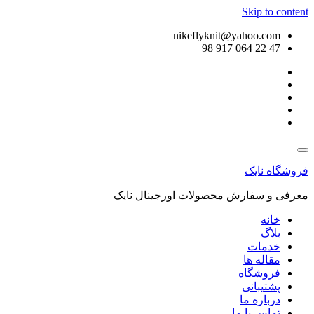
Skip to content
nikeflyknit@yahoo.com
47 22 064 917 98
فروشگاه نایک
معرفی و سفارش محصولات اورجینال نایک
خانه
بلاگ
خدمات
مقاله ها
فروشگاه
پشتیبانی
درباره ما
تماس با ما