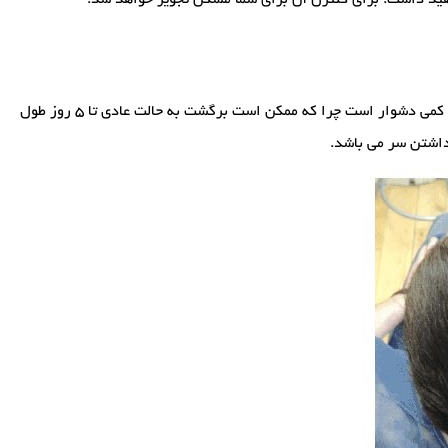
ورم چشم : یکی از مهمترین عوارض کاشت مو ورم چشم ها است. بروز این عارضه به دلیل تزریق بی حس کننده در سر می باشد. کنار آمدن با آن کمی دشوار است چرا که ممکن است برگشت به حالت عادی تا 5 روز طول
داشتن سر می باشد.