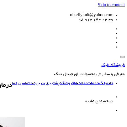
Skip to content
nikeflyknit@yahoo.com
47 22 064 917 98
فروشگاه نایک
معرفی و سفارش محصولات اورجینال نایک
خانه
بلاگ
خدمات
مقاله ها
فروشگاه
پشتیبانی
درباره ما
تماس با ما
درما
دسته‌بندی نشده