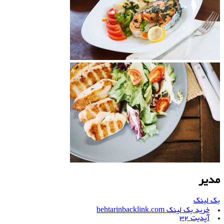
مدیر
بک لینک
خرید بک لینک behtarinbacklink.com
آپدیت 32