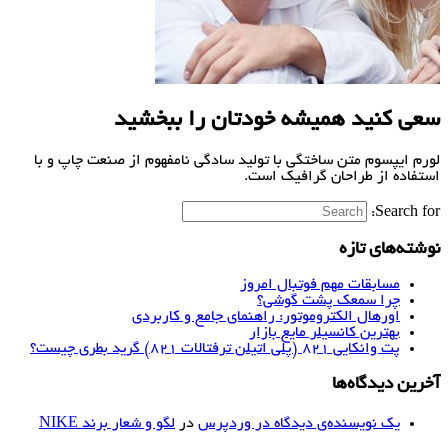
سعی کنید همیشه خودتان را ببخشید
لورم ایپسوم متن ساختگی با تولید سادگی نامفهوم از صنعت چاپ و با
استفاده از طراحان گرافیک است.
Search for:
نوشته‌های تازه
مسابقات مهم فوتبال امروز
چرا سمعک پشت گوشی؟
اورهال الکتروموتور: راهنمای جامع و کاربردی
بهترین کانسیلر مایع بازار
پت وانکایی ۸۲۱ (پلی اتیلن ترفتالات ۸۲۱) گرید بطری چیست؟
آخرین دیدگاه‌ها
یک نویسنده‌ی دیدگاه در وردپرس
در
لگو و شعار برند NIKE