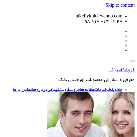
Skip to content
nikeflyknit@yahoo.com
47 22 064 917 98
فروشگاه نایک
معرفی و سفارش محصولات اورجینال نایک
خانه
بلاگ
خدمات
مقاله ها
فروشگاه
پشتیبانی
درباره ما
تماس با ما