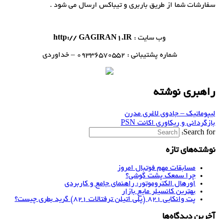
سفارشات شما از طریق باربری و تیباکس ارسال می شود .
وب سایت :
http:// GAGIRAN1.IR
شماره پشتیبانی : 09336570552 – خداوردی
راهبری نوشته
لیپوماتیک – جادوی لاغری مدرن
بازگردانی و ریکاوری اکانت PSN
Search for:
نوشته‌های تازه
مسابقات مهم فوتبال امروز
چرا سمعک پشت گوشی؟
اورهال الکتروموتور: راهنمای جامع و کاربردی
بهترین کانسیلر مایع بازار
پت وانکایی ۸۲۱ (پلی اتیلن ترفتالات ۸۲۱) گرید بطری چیست؟
آخرین دیدگاه‌ها