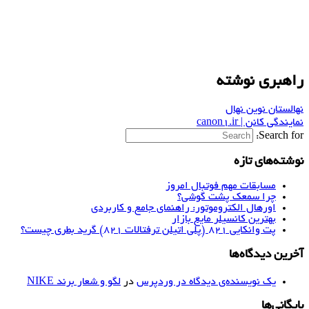
راهبری نوشته
نهالستان نوین نهال
نمایندگی کانن | canon1.ir
Search for:
نوشته‌های تازه
مسابقات مهم فوتبال امروز
چرا سمعک پشت گوشی؟
اورهال الکتروموتور: راهنمای جامع و کاربردی
بهترین کانسیلر مایع بازار
پت وانکایی ۸۲۱ (پلی اتیلن ترفتالات ۸۲۱) گرید بطری چیست؟
آخرین دیدگاه‌ها
یک نویسنده‌ی دیدگاه در وردپرس
در
لگو و شعار برند NIKE
بایگانی‌ها