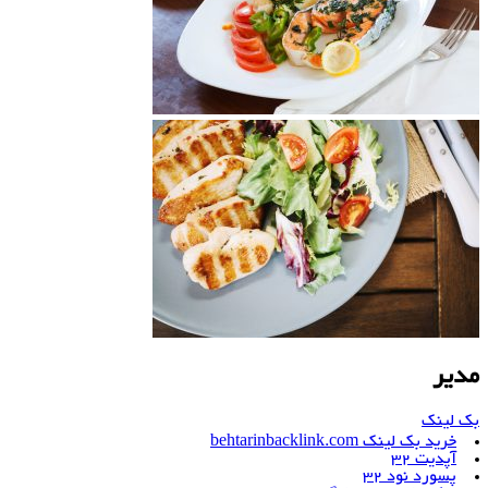
مدیر
بک لینک
خرید بک لینک behtarinbacklink.com
آپدیت 32
پسورد نود 32