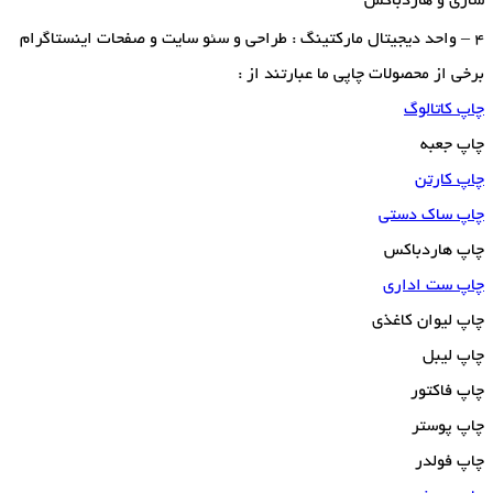
سازی و هاردباکس
4 – واحد دیجیتال مارکتینگ : طراحی و سئو سایت و صفحات اینستاگرام
برخی از محصولات چاپی ما عبارتند از :
چاپ کاتالوگ
چاپ جعبه
چاپ کارتن
چاپ ساک دستی
چاپ هاردباکس
چاپ ست اداری
چاپ لیوان کاغذی
چاپ لیبل
چاپ فاکتور
چاپ پوستر
چاپ فولدر