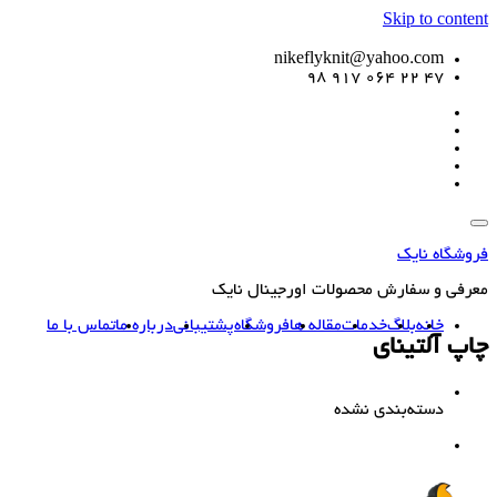
Skip to content
nikeflyknit@yahoo.com
47 22 064 917 98
فروشگاه نایک
معرفی و سفارش محصولات اورجینال نایک
خانه
بلاگ
خدمات
مقاله ها
فروشگاه
پشتیبانی
درباره ما
تماس با ما
چاپ آلتینای
دسته‌بندی نشده