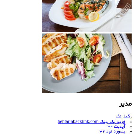
مدیر
بک لینک
خرید بک لینک behtarinbacklink.com
آپدیت 32
پسورد نود 32