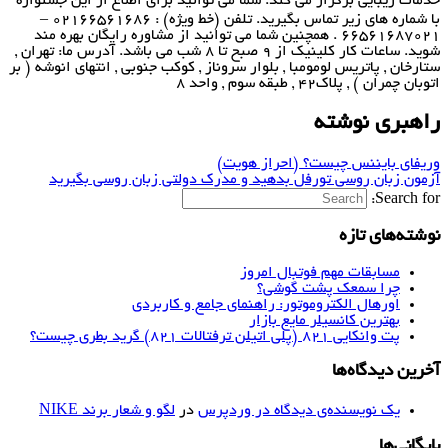
خدمات زیبایی برگزار می کند. شما می توانید برای اطلاع از این جشنواره
با شماره های زیر تماس بگیرید. تلفن (خط ویژه) : 02166561686 –
66561687021 . همچنین شما می توانید از مشاوره رایگان بهره مند
شوید. ساعات کار کلینیک از 9 صبح تا 8 شب می باشد. آدرس ما: تهران ,
ستارخان , پاتريس لومومبا , بلوار سروناز , كوكب جنوبى , انتهاى انوشه ( بر
اتوبان چمران ) , پلاك٤٢ , طبقه سوم , واحد ٨
راهبری نوشته
وریفای بایننس چیست؟ (احراز هویت)
آزمون زبان روسی تورفل بدهید و مدرک دولتی زبان روسی بگیرید
Search for:
نوشته‌های تازه
مسابقات مهم فوتبال امروز
چرا سمعک پشت گوشی؟
اورهال الکتروموتور: راهنمای جامع و کاربردی
بهترین کانسیلر مایع بازار
پت وانکایی ۸۲۱ (پلی اتیلن ترفتالات ۸۲۱) گرید بطری چیست؟
آخرین دیدگاه‌ها
یک نویسنده‌ی دیدگاه در وردپرس
در
لگو و شعار برند NIKE
بایگانی‌ها