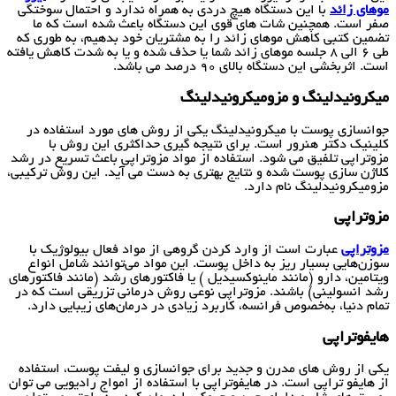
موهای زائد
با این دستگاه هیچ دردی به همراه ندارد و احتمال سوختگی
صفر است. همچنین شات های قوی این دستگاه باعث شده است که ما
تضمین کتبی کاهش موهای زائد را به مشتریان خود بدهیم، به طوری که
طی 6 الی 8 جلسه موهای زائد شما یا حذف شده و یا به شدت کاهش یافته
است. اثربخشی این دستگاه بالای 90 درصد می باشد.
میکرونیدلینگ و مزومیکرونیدلینگ
جوانسازی پوست با میکرونیدلینگ یکی از روش های مورد استفاده در
کلینیک دکتر هنرور است. برای نتیجه گیری حداکثری این روش با
مزوتراپی تلفیق می شود. استفاده از مواد مزوتراپی باعث تسریع در رشد
کلاژن سازی پوست شده و نتایج بهتری به دست می آید. این روش ترکیبی،
مزومیکرونیدلینگ نام دارد.
مزوتراپی
مزوتراپی
عبارت است از وارد کردن گروهی از مواد فعال بیولوژیک با
سوزن‌هایی بسیار ریز به داخل پوست. این مواد می‌توانند شامل انواع
ویتامین، دارو (مانند ماینوکسیدیل ) یا فاکتورهای رشد (مانند فاکتورهای
رشد انسولینی) باشند. مزوتراپی نوعی روش درمانی تزریقی است که در
تمام دنیا، به‌خصوص فرانسه، کاربرد زیادی در درمان‌های زیبایی دارد.
هایفوتراپی
یکی از روش های مدرن و جدید برای جوانسازی و لیفت پوست، استفاده
از هایفو تراپی است. در هایفوتراپی با استفاده از امواج رادیویی می توان