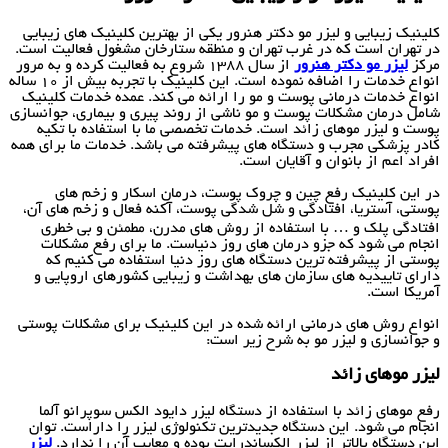
کلینیک زیبایی و لیزر مو دکتر هنرور یکی از بهترین کلینیک های زیبایی
در تهران است که در غرب تهران و منطقه ستارخان مشغول فعالیت است.
مرکز
لیزر مو دکتر هنرور
از سال 1388 شروع به فعالیت کرده و به مرور
انواع خدمات را اضافه نموده است. این کلینیک با تجربه بیش از 10 ساله
انواع خدمات درمانی پوست و مو را ارائه می کند. عمده خدمات کلینیک
شامل درمان مشکلات پوست و مو ناشی از روند پیری و بیماری، جوانسازی
پوست و لیزر موهای زائد است. خدمات تخصصی ما با استفاده با تکیه
کادر پزشکی مجرب و دستگاه های پیشرفته می باشد. خدمات ما برای همه
افراد اعم از بانوان و آقایان است.
در این کلینیک رفع چین و چروک پوست، درمان اسکار و زخم های
پوستی، آستریا، افتادگی و شل شدگی پوست، آکنه فعال و زخم های آن،
افتادگی پلک و … با استفاده از روش های مدرن، مطمئن و بی خطری
انجام می شود که جزو درمان های روز دنیاست. ما برای رفع مشکلات
پوستی از پیشرفته ترین دستگاه های روز دنیا استفاده می کنیم که
دارای تاییدیه های سازمان های بهداشت و زیبایی کشورهای اروپایی و
آمریکا است.
انواع روش های درمانی ارائه شده در این کلینیک برای مشکلات پوستی
و جوانسازی و لیزر مو به شرح زیر است:
لیزر موهای زائد
رفع موهای زائد با استفاده از دستگاه لیزر دایود الکس سوپرانو آلما
انجام می شود. این دستگاه جدیدترین تکنولوژی لیزر را داراست. توان
این دستگاه بالاتر از لیزر الکساندرایت بوده و معایب آن را ندارد.
لیزر