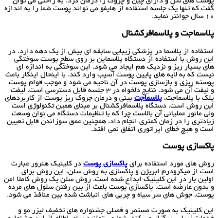
پوست های شل و دارای چین و چروک را درمان کرد. به راحتی می توان
گفت که تنها یک جلسه استفاده از هایفو می تواند پوست شما را به اندازه
10 سال جوانتر نماید.
پلاسماجت و پلاسمافرکشنال
استفاده از پلاسما در پزشکی زیبایی سابقه ای بیش از یک دهه دارد. در
این روش با استفاده از دستگاه پلاسماپن بر روی سطح پوست سوختگی
های بسیار ریز و نزدیک هم ایجاد می شود. این سوختگی به اندازه ای
نیست که به لایه های پایین پوست آسیب وارد کند. با اینحال اینکار باعث
پوسته ریزی و بازسازی پوست در آن ناحیه می شود و موجب قوام پوست
و لیفت آن می شود. نتایج دلخواه در 3 جلسه قابل دسترسی است. لیفت
پلک با پلاسماجت،
پلاسماجت
بینی و درمان چروک ریز پوست از کاربردهای
این روش است. دستگاه پلاسمافرکشنال بر مبنای همین تکنولوژی است
ولی مانور عملیاتی آن بالاست چرا که با تنظیمات دستگاه می توان وسعت
زیادتری را در زمان کمتری انجام داد. همچنین عمق سوزاندن قابل تعیین
است و هیچ خطای اپراتوری اتفاق نمی افتد.
پاکسازی پوست
روش های مورد استفاده برای
پاکسازی پوست
در کلینیک هنرور عبارت
است از میکرودرم ابریژن و پاکسازی به روش سلن، این روش برای
اولین بار در این کلینیک ابداع شده است. روش سلن یک روش کاملا امن
و بدون عارضه است. پاکسازی پوست باعث از بین رفتن سلول های مرده
پوست، جوش های سر سیاه و چربی های انباشت شده بین منافذ می شود.
این کلینیک به صورت مستمر و فصلی جشنواره های تخفیف لیزر مو و