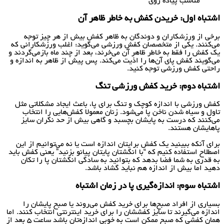
مناسب پیاده روی
اشتباه اول: خریدن کفش به خاطر ظاهر آن
برخی از ورزشکاران و دوندگان به ظاهر کفش بیش از هر چیز توجه
می‌کنند. یکی از متخصصان کفش ورزشی می‌گوید: اغلب ورزشکارانی که
یک کفش را فقط به خاطر ظاهر آن می‌خرند، بعد از چند ماه بازمی‌گردند و
می‌گویند کفش پای آن‌ها را اذیت می‌کند. پس پیش از ظاهر به اندازه و
راحتی کفش ورزشی توجه کنید.
اشتباه دوم: خرید کفش ورزشی تنگ
کفش ورزشی با اندازه کوچک و تنگ برای پا، باعث ایجاد مشکلاتی مثل
تاول و سیاه شدن ناخن پا می‌شود. زنان معمولا کفش‌هایی را انتخاب
می‌کنند که درست به پایشان بچسبد و گاهی بیش از حد نگران سایز
پاهایشان هستند.
برای آنکه ببینید یک کفش برایتان اندازه است یا نه می‌توانیم از این
اصطلاح استفاده کنیم که “با انگشتان پایتان پیانو بزنید” یعنی کفش باید
به قدری به شما فضا بدهد که بتوانید به سادگی انگشتان پا را تکان
دهید اما بیش از اندازه هم نباید گشاد باشد.
اشتباه سوم: اندازه‌گیری پا در زمان اشتباه
بسیاری از افراد صبح‌ها برای خرید کفش می‌روند یا صبح پایشان را
اندازه می‌گیرند تا سایز کفششان را برای خرید اینترنتی انتخاب کنند. اما
همان کفشی که صبح ممکن است به خوبی اندازه‌تان باشد ساعت 5 بعد از