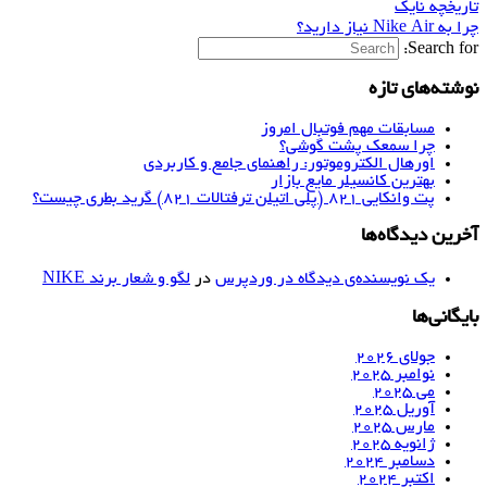
تاریخچه نایک
چرا به Nike Air نیاز دارید؟
Search for:
نوشته‌های تازه
مسابقات مهم فوتبال امروز
چرا سمعک پشت گوشی؟
اورهال الکتروموتور: راهنمای جامع و کاربردی
بهترین کانسیلر مایع بازار
پت وانکایی ۸۲۱ (پلی اتیلن ترفتالات ۸۲۱) گرید بطری چیست؟
آخرین دیدگاه‌ها
یک نویسنده‌ی دیدگاه در وردپرس
در
لگو و شعار برند NIKE
بایگانی‌ها
جولای 2026
نوامبر 2025
می 2025
آوریل 2025
مارس 2025
ژانویه 2025
دسامبر 2024
اکتبر 2024