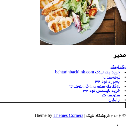
مدیر
بک لینک
خرید بک لینک behtarinbacklink.com
آپدیت 32
پسورد نود 32
اوکلی لایسنس رایگان نود 32
خرید لایسنس نود 32
سئو سایت
رایگان
© 2026 فروشگاه نایک | Theme by
Themes Corners