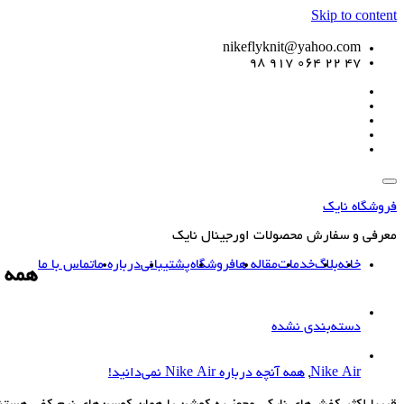
Skip to content
nikeflyknit@yahoo.com
47 22 064 917 98
فروشگاه نایک
معرفی و سفارش محصولات اورجینال نایک
خانه
بلاگ
خدمات
مقاله ها
فروشگاه
پشتیبانی
درباره ما
تماس با ما
همه آنچه د
دسته‌بندی نشده
Nike Air
,
همه آنچه درباره Nike Air نمی‌دانید!