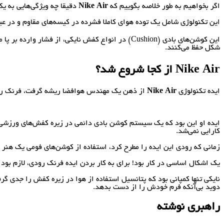
اگر بخواهیم به طور خلاصه بگوییم که
Nike Air
دقیقا چه ویژگی‌هایی به ی
این تکنولوژی شامل یک توده هوای کاملا فشرده در کیسه‌های مقاوم و در عین
این کوشن‌های بادی (Cushion) در انواع کفش نایکی، 
شکل حفظ می‌کنند.
Nike Air
از کجا شروع شد؟
ایده تکنولوژی
Nike Air
از ذهن یک مهندس هوافضا ریشه گرفت، فرنک رودی (Frank Rudy) با یک نظریه بنیادین وارد نایکی شد، نظریه‌ای که هیچکس قبل از نایکی حاضر به باورش نشده بود؛ استفاده ا
ایده او این بود که یک سیستم کوشن بادی دائمی در زیره کفش‌های ورزشی د
کارایی نمی‌شد.
زمانی که رودی این ایده را مطرح کرد، استفاده از کوشن‌های فومی یک هنر
یک اشکال اساسی در کار بود! برای به کار بردن ایده فرنک رودی، لازم بود 
نایکی تنها کمپانی بود که پتانسیل استفاده از هوا در زیره کفش را جدی گر
دوید بی‌آنکه فرم خودش را از دست بدهد.
راهبری نوشته