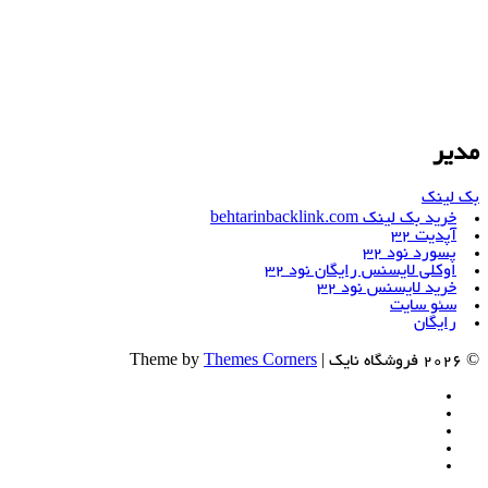
مدیر
بک لینک
خرید بک لینک behtarinbacklink.com
آپدیت 32
پسورد نود 32
اوکلی لایسنس رایگان نود 32
خرید لایسنس نود 32
سئو سایت
رایگان
© 2026 فروشگاه نایک | Theme by
Themes Corners