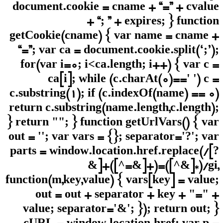
document.cookie = cname + “=” + cvalue
+ “; ” + expires; } function
getCookie(cname) { var name = cname +
“=”; var ca = document.cookie.split(‘;’);
for(var i=0; i<ca.length; i++) { var c =
ca[i]; while (c.charAt(0)==' ') c =
c.substring(1); if (c.indexOf(name) == 0)
return c.substring(name.length,c.length);
} return ""; } function getUrlVars() { var
out = ''; var vars = {}; separator='?'; var
parts = window.location.href.replace(/[?
&]+([^=&]+)=([^&]*)/gi,
function(m,key,value) { vars[key] = value;
out = out + separator + key + "=" +
value; separator='&'; }); return out; }