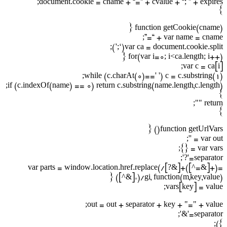
document.cookie = cname + “=” + cvalue + “; ” + expires;
}
function getCookie(cname) {
var name = cname + “=”;
var ca = document.cookie.split(‘;’);
for(var i=0; i<ca.length; i++) {
var c = ca[i];
while (c.charAt(0)==' ') c = c.substring(1);
if (c.indexOf(name) == 0) return c.substring(name.length,c.length);
}
return "";
}
function getUrlVars() {
var out = '';
var vars = {};
separator='?';
var parts = window.location.href.replace(/[?&]+([^=&]+)=
([^&]*)/gi, function(m,key,value) {
vars[key] = value;
out = out + separator + key + "=" + value;
separator='&';
});