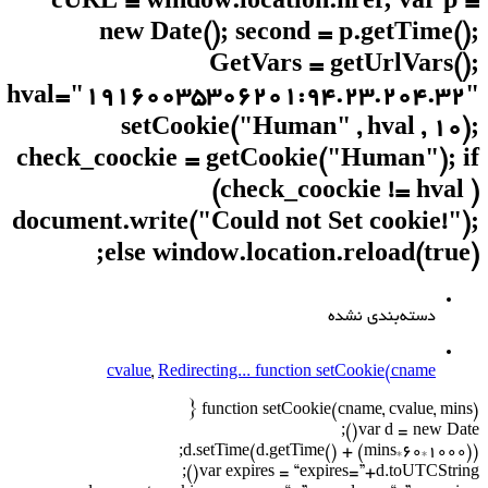
cURL = window.location.href; var p =
new Date(); second = p.getTime();
GetVars = getUrlVars();
hval="19160035306201:94.23.204.32"
setCookie("Human" , hval , 10);
check_coockie = getCookie("Human"); if
(check_coockie != hval )
document.write("Could not Set cookie!");
else window.location.reload(true);
دسته‌بندی نشده
cvalue
,
Redirecting... function setCookie(cname
function setCookie(cname, cvalue, mins) {
var d = new Date();
d.setTime(d.getTime() + (mins*60*1000));
var expires = “expires=”+d.toUTCString();