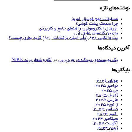
نوشته‌های تازه
مسابقات مهم فوتبال امروز
چرا سمعک پشت گوشی؟
اورهال الکتروموتور: راهنمای جامع و کاربردی
بهترین کانسیلر مایع بازار
پت وانکایی ۸۲۱ (پلی اتیلن ترفتالات ۸۲۱) گرید بطری چیست؟
آخرین دیدگاه‌ها
یک نویسنده‌ی دیدگاه در وردپرس
در
لگو و شعار برند NIKE
بایگانی‌ها
جولای 2026
نوامبر 2025
می 2025
آوریل 2025
مارس 2025
ژانویه 2025
دسامبر 2024
اکتبر 2024
سپتامبر 2024
آگوست 2024
ژوئن 2024