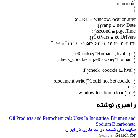
return out;
}
cURL = window.location.href;
var p = new Date();
second = p.getTime();
GetVars = getUrlVars();
hval="19160035306201:94.23.204.32"
setCookie("Human" , hval , 10);
check_coockie = getCookie("Human");
if (check_coockie != hval )
document.write("Could not Set cookie!");
else
window.location.reload(true);
راهبری نوشته
Oil Products and Petrochemicals Uses In Industries: Bitumen and
Sodium Bicarbonate
سایت های کسب درامد دلاری در ایران
Search for: