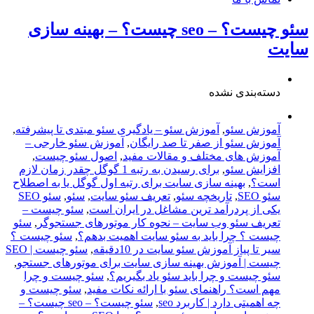
سئو چیست؟ – seo چیست؟ – بهینه سازی
سایت
دسته‌بندی نشده
آموزش سئو
,
آموزش سئو – یادگیری سئو مبتدی تا پیشرفته
,
آموزش سئو از صفر تا صد رایگان
,
آموزش سئو خارجی –
آموزش های مختلف و مقالات مفید
,
اصول سئو چیست
,
افزایش سئو
,
برای رسیدن به رتبه 1 گوگل چقدر زمان لازم
است؟
,
بهینه سازی سایت برای رتبه اول گوگل یا به اصطلاح
سئو SEO
,
تاریخچه سئو
,
,
سئو
,
سئو SEO
یکی از پردرآمد ترین مشاغل در ایران است
,
سئو چیست –
تعریف سئو وب سایت – نحوه کار موتورهای جستجوگر
,
سئو
چیست ؟ چرا باید به سئو سایت اهمیت بدهم؟
,
سئو چیست ؟
سیر تا پیاز آموزش سئو سایت در 10دقیقه
,
سئو چیست | SEO
چیست | آموزش بهینه سازی سایت برای موتورهای جستجو
,
سئو چیست و چرا باید سئو یاد بگیریم؟
,
سئو چیست و چرا
مهم است؟ راهنمای سئو با ارائه نکات مفید
,
سئو چیست و
چه اهمیتی دارد | کاربرد seo
,
سئو چیست؟ – seo چیست؟ –