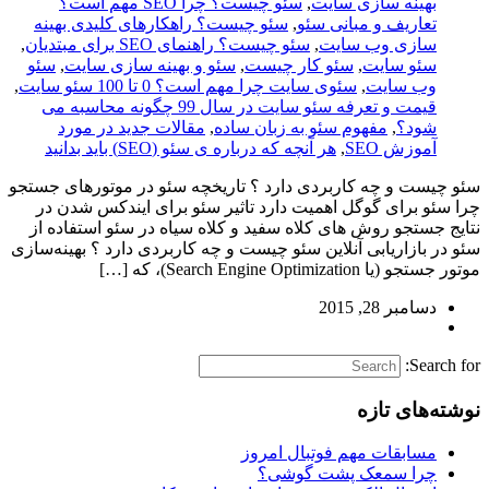
بهینه سازی سایت
,
سئو چیست؟ چرا SEO مهم است؟
تعاریف و مبانی سئو
,
سئو چیست؟ راهکارهای کلیدی بهینه
سازی وب سایت
,
سئو چیست؟ راهنمای SEO برای مبتدیان
,
سئو سایت
,
سئو کار چیست
,
سئو و بهینه سازی سایت
,
سئو
وب سایت
,
سئوی سایت چرا مهم است؟ 0 تا 100 سئو سایت
,
قیمت و تعرفه سئو سایت در سال 99 چگونه محاسبه می
شود؟
,
مفهوم سئو به زبان ساده
,
مقالات جدید در مورد
آموزش SEO
,
هر آنچه که درباره ی سئو (SEO) باید بدانید
سئو چیست و چه کاربردی دارد ؟ تاریخچه سئو در موتورهای جستجو
چرا سئو برای گوگل اهمیت دارد تاثیر سئو برای ایندکس شدن در
نتایج جستجو روش های کلاه سفید و کلاه سیاه در سئو استفاده از
سئو در بازاریابی آنلاین سئو چیست و چه کاربردی دارد ؟ بهینه‌سازی
موتور جستجو (یا Search Engine Optimization)، که […]
دسامبر 28, 2015
Search for:
نوشته‌های تازه
مسابقات مهم فوتبال امروز
چرا سمعک پشت گوشی؟