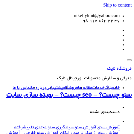
Skip to content
nikeflyknit@yahoo.com
47 22 064 917 98
فروشگاه نایک
معرفی و سفارش محصولات اورجینال نایک
خانه
بلاگ
خدمات
مقاله ها
فروشگاه
پشتیبانی
درباره ما
تماس با ما
سئو چیست؟ – seo چیست؟ – بهینه سازی سایت
دسته‌بندی نشده
آموزش سئو
,
آموزش سئو – یادگیری سئو مبتدی تا پیشرفته
,
آموزش سئو از صفر تا صد رایگان
,
آموزش سئو خارجی – آموزش