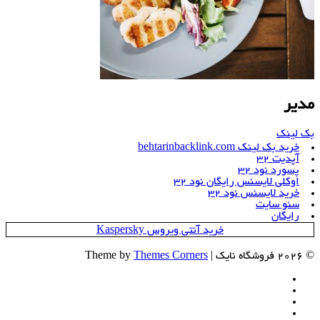
مدیر
بک لینک
خرید بک لینک behtarinbacklink.com
آپدیت 32
پسورد نود 32
اوکلی لایسنس رایگان نود 32
خرید لایسنس نود 32
سئو سایت
رایگان
خرید آنتی ویروس Kaspersky
© 2026 فروشگاه نایک | Theme by
Themes Corners