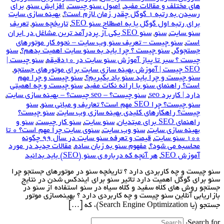
های مختلف و مقالات مفید
,
اصول سئو چیست
,
افزایش سئو
,
برای
رسیدن به رتبه 1 گوگل چقدر زمان لازم است؟
,
بهینه سازی سایت
برای رتبه اول گوگل یا به اصطلاح سئو SEO
,
تاریخچه سئو
,
‎تعریف
سئو سایت
,
سئو
,
سئو SEO یکی از پردرآمد ترین مشاغل در ایران
است
,
سئو چیست – تعریف سئو وب سایت – نحوه کار موتورهای
جستجوگر
,
سئو چیست ؟ چرا باید به سئو سایت اهمیت بدهم؟
,
سئو
چیست ؟ سیر تا پیاز آموزش سئو سایت در 10دقیقه
,
سئو چیست |
SEO چیست | آموزش بهینه سازی سایت برای موتورهای جستجو
,
سئو چیست و چرا باید سئو یاد بگیریم؟
,
سئو چیست و چرا مهم
است؟ راهنمای سئو با ارائه نکات مفید
,
سئو چیست و چه اهمیتی
دارد | کاربرد seo
,
سئو چیست؟ – seo چیست؟ – بهینه سازی سایت
,
سئو چیست؟ چرا SEO مهم است؟ تعاریف و مبانی سئو
,
سئو
چیست؟ راهکارهای کلیدی بهینه سازی وب سایت
,
سئو چیست؟
راهنمای SEO برای مبتدیان
,
سئو سایت
,
سئو کار چیست
,
سئو و
بهینه سازی سایت
,
سئو وب سایت
,
سئوی سایت چرا مهم است؟ 0 تا
100 سئو سایت
,
قیمت و تعرفه سئو سایت در سال 99 چگونه
محاسبه می شود؟
,
مفهوم سئو به زبان ساده
,
مقالات جدید در مورد
آموزش SEO
,
هر آنچه که درباره ی سئو (SEO) باید بدانید
سئو چیست و چه کاربردی دارد ؟ تاریخچه سئو در موتورهای جستجو چرا
سئو برای گوگل اهمیت دارد تاثیر سئو برای ایندکس شدن در نتایج
جستجو روش های کلاه سفید و کلاه سیاه در سئو استفاده از سئو در
بازاریابی آنلاین سئو چیست و چه کاربردی دارد ؟ بهینه‌سازی موتور
جستجو (یا Search Engine Optimization)، که […]
Search for: