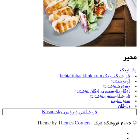
مدیر
بک لینک
خرید بک لینک behtarinbacklink.com
آپدیت 32
پسورد نود 32
اوکلی لایسنس رایگان نود 32
خرید لایسنس نود 32
سئو سایت
رایگان
خرید آنتی ویروس Kaspersky
© 2026 فروشگاه نایک | Theme by
Themes Corners