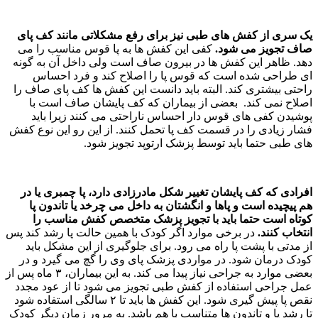
یک سری از کفش های طبی نیز برای رفع مشکلاتی مانند کف پای
صاف تجویز می شود.
کفی این کفش ها به پا قوس مناسب را می
دهد. ظاهر این کفش ها در بیرون صاف است ولی داخل آن به گونه
ای طراحی شده است که قوس پا را اصلاح کند و فرد احساس
راحتی بیشتری کند. البته باید دانست این کفش ها کف پای صاف را
اصلاح نمی کند. بعضی از بیماران که کف پایشان صاف است با
پوشیدن کفی های قوس دار احساس ناراحتی می کنند زیرا باید
فشار زیادی را در قسمت کف پا تحمل کنند. از این رو این نوع کفش
های طبی حتما باید توسط پزشک ارتوپد تجویز شود.
افرادی که کف پایشان تغییر شکل مادرزادی دارد، پا چمبری یا در
هم پیچیده است و پاها و انگشتان به داخل می چرخد یا تاندون پا
کوتاه است حتما باید با تجویز پزشک متخصص کفش مناسب را
انتخاب کنند.
در برخی موارد اگر کودک با همین حالت پا رشد کند پس
از مدتی با پشت پا راه می رود. برای جلوگیری از این مشکل باید
کودک درمان شود. در مواردی پزشک پای وی را گچ می گیرد و در
بعضی موارد به جراحی نیاز پیدا می کند. به این بیماران، ۳ ماه پس از
عمل جراحی استفاده از کفش طبی تجویز می شود تا از عود مجدد
نقص پا پیش گیری شود. این کفش ها باید تا ۲ سالگی استفاده شود
تا رشد پا و تاندون ها متناسب با هم باشد. به مرور زمان دیگر کودک