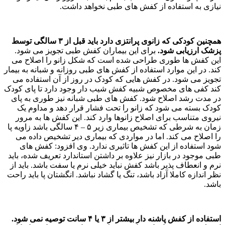
نیازی به استفاده از کفش های طبی نخواهد داشت.
همچنین کودکی که زانوی پرانتزی دارد باید قبل از ۳ سالگی توسط
پزشک ارزیابی شود.
برای این بیماران کفش طبی تجویز می شود.
این کفش ها طوری طراحی شده است که شکل زانو را اصلاح می
کند. در این موارد استفاده از کفش های طبی روزانه و شبانه به بیمار
تجویز می شود. در کفش هایی که کودک در روز از آن استفاده می
کند کفی های مخصوص شبیه کفش شیب دار وجود دارد تا پای کودک
در مدت رشد اصلاح شود. کفش های طبی شبانه نیز طوری به پای
کودک بسته می شود که زانو را تحت فشار قرار دهد و مداوم یک
نیروی متناسب برای اصلاح زانوها وارد کند. این کفش ها به مرور
زمان به شرطی که تشخیص بیماری زیر ۵ – ۴ سالگی باشد زاویه پا
را اصلاح می کند. اما در مواردی که بیماری دیر تشخیص داده می
شود استفاده از این کفش ها تاثیری ندارد. وی افزود: کفش های
طبی موجود در بازار نیز علاوه بر داشتن استاندارد تعریف شده، باید
نرم و انعطاف پذیر باشد کفش نباید خیلی نرم یا سفت باشد. باید از
نظر اندازه کاملا آزاد باشد، تنگ یا گشاد نباشد. انگشتان پا باید راحت
باشد.
استفاده از کفش پاشنه دار بیشتر از ۳ یا ۴ سانت توصیه نمی شود.