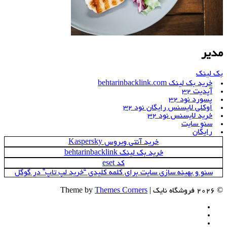
مدیر
بک لینک
خرید بک لینک behtarinbacklink.com
آپدیت 32
پسورد نود 32
اوکلی لایسنس رایگان نود 32
خرید لایسنس نود 32
سئو سایت
رایگان
خرید آنتی ویروس Kaspersky
خرید بک لینک behtarinbacklink
کد eset
سئو و بهینه سازی سایت برای کلمه کلیدی “خرید لپ تاپ” در گوگل
© 2026 فروشگاه نایک | Theme by
Themes Corners